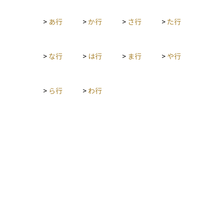
も日本での所得として申告し、税金を納める必要があります。
一方で、すでにその海外で税金を支払っている場合には、「外
>
あ行
>
か行
>
さ行
>
た行
国税額控除」という制度を使うことで、同じ所得に対して二重
に課税されることを防ぐことができます。海外に資産を持つ投
資家や、グローバルに資産運用を考えている方にとっては、正
しい申告と節税対策のために知っておくべき重要なルールで
>
な行
>
は行
>
ま行
>
や行
す。
>
ら行
>
わ行