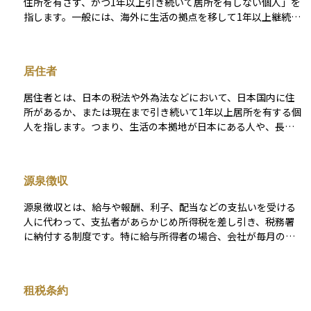
住所を有さず、かつ1年以上引き続いて居所を有しない個人」を
指します。一般には、海外に生活の拠点を移して1年以上継続し
て滞在している方、特に海外赴任や永住を前提とした移住者な
どが該当します。 非居住者になると、日本の税制や金融制度上
の取扱いが大きく変わります。税務上、日本は非居住者に対し
居住者
て「国内源泉所得」のみ課税権を持ちます。たとえば、日本国
内勤務に対応する給与や賞与は国内源泉所得とされ、15.315％
居住者とは、日本の税法や外為法などにおいて、日本国内に住
の税率で源泉徴収されます。非居住者は住民税や累進課税の対
所があるか、または現在まで引き続いて1年以上居所を有する個
象外であるため、金額にかかわらずこの定率で課税が完結し、
人を指します。つまり、生活の本拠地が日本にある人や、長期
原則として確定申告も不要です。 この仕組みを活用すれば、高
的に日本に滞在している人が「居住者」として扱われます。 こ
額報酬を受け取る場合でも、居住者の最大55％課税に比べて大
れに対して、日本に住んでいない、または一時的な滞在でしか
幅に税負担を抑えられる可能性があります。ただし、非居住者
ない人は「非居住者」とされます。税務上の居住者になると、
として認められるには、住民票の除票だけでなく、生活拠点・
源泉徴収
日本国内外の所得すべてが課税対象となり、国外で得た収入に
勤務実態・業務の指示系統などから総合的に実態が判断されま
も日本の所得税がかかることがあります。金融取引や資産運用
す。租税回避とみなされないよう、恒久的施設（PE）課税や居
源泉徴収とは、給与や報酬、利子、配当などの支払いを受ける
においても、居住者か非居住者かによって課税の扱いや手続き
住国側での課税リスクにも留意が必要です。 一方、海外勤務に
人に代わって、支払者があらかじめ所得税を差し引き、税務署
が大きく異なるため、自分の居住者区分を正確に理解しておく
対応する給与・賞与は国外源泉所得とされ、日本では非課税で
に納付する制度です。特に給与所得者の場合、会社が毎月の給
ことは非常に重要です。
す。報酬の支払元や雇用契約の内容によっては判断が分かれる
与から所得税を控除し、年末調整で過不足を精算します。 この
ため、租税条約の有無や適用範囲の確認も重要です。 退職金に
制度の目的は、税金の徴収を確実に行い、納税者の負担を軽減
ついては、従業員の場合は国内勤務に対応する部分が、役員の
することです。例えば、会社員は確定申告を行わずに納税が完
租税条約
場合は全額が国内源泉所得とみなされ、20.42％で源泉徴収され
了するケースが多くなります。ただし、個人事業主や一定の副
ます。なお、退職所得の選択課税制度を使えば、居住者と同様
収入がある人は、源泉徴収された金額を基に確定申告が必要に