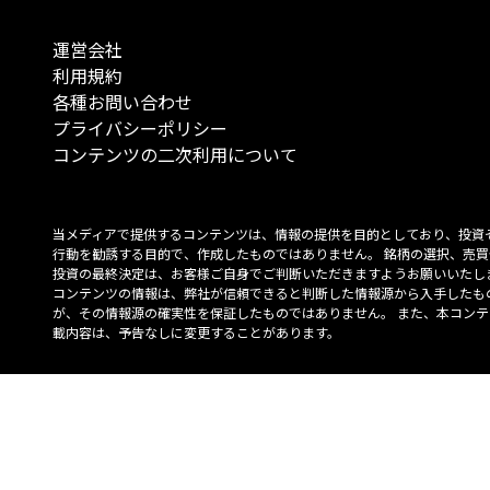
運営会社
利用規約
各種お問い合わせ
プライバシーポリシー
コンテンツの二次利用について
当メディアで提供するコンテンツは、情報の提供を目的としており、投資
行動を勧誘する目的で、作成したものではありません。 銘柄の選択、売買
投資の最終決定は、お客様ご自身でご判断いただきますようお願いいたしま
コンテンツの情報は、弊社が信頼できると判断した情報源から入手したも
が、その情報源の確実性を保証したものではありません。 また、本コンテ
載内容は、予告なしに変更することがあります。
「投資のコンシェルジュ」はMONO Investmentの登録商標です（登録商標
6527070号）。
Copyright © 2022 株式会社MONO Investment All rights reserved.