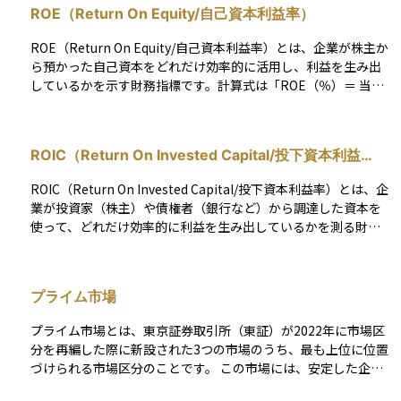
ROE（Return On Equity/自己資本利益率）
ROE（Return On Equity/自己資本利益率）とは、企業が株主か
ら預かった自己資本をどれだけ効率的に活用し、利益を生み出
しているかを示す財務指標です。計算式は「ROE（％）＝ 当期
純利益 ÷ 自己資本 × 100」または「ROE（％）＝ EPS（一株
当たり利益）÷ BPS（一株当たり純資産）× 100」で求められ
ます。 ROEが高いほど、株主資本を効率的に活用して収益を上
ROIC（Return On Invested Capital/投下資本利益
げていると判断され、投資家にとって魅力的な企業と見なされ
率）
やすくなります。ただし、自己資本を減らしてROEを意図的に
ROIC（Return On Invested Capital/投下資本利益率）とは、企
高める手法もあるため、借入依存度（財務レバレッジ）とのバ
業が投資家（株主）や債権者（銀行など）から調達した資本を
ランスも考慮する必要があります。長期投資の際は、ROEの推
使って、どれだけ効率的に利益を生み出しているかを測る財務
移や業界平均と比較し、持続的な成長が可能かを見極めること
指標です。計算式は「ROIC ＝ 税引後営業利益 ÷ 投下資本（有
が重要です。 「Return On Equity」（自己資本利益率）の略。
利子負債＋株主資本）」で求められます。 ROICが高いほど、企
企業の自己資本（株主資本）に対する当期純利益の割合で、計
業が投資資本を有効に活用し、高い収益を上げていることを示
算式はROE(%)＝当期純利益 ÷ 自己資本 × 100、またはROE
プライム市場
します。特に、ROICが資本コスト（WACC）を上回っている場
(%)＝EPS（一株当たり利益）÷ BPS（一株当たり純資産）× 1
合、その企業は経済的価値を創出していると判断されます。投
00。ROE（自己資本利益率）は、投資家が投下した資本に対
プライム市場とは、東京証券取引所（東証）が2022年に市場区
資家にとっては、企業の成長性や経営の効率性を評価する重要
し、企業がどれだけの利益を上げているかを表す重要な財務指
分を再編した際に新設された3つの市場のうち、最も上位に位置
な指標であり、長期的な投資判断に活用されます。
標。ROEの数値が高いほど経営効率が良いと言える。
づけられる市場区分のことです。 この市場には、安定した企業
経営や高いガバナンス（企業統治）、適切な情報開示が求めら