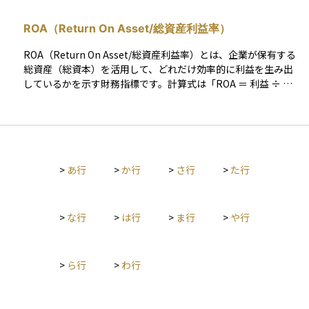
れ、主に国内外の機関投資家が投資対象とすることを想定して
います。 プライム市場に上場するためには、株主数や流通株式
ROA（Return On Asset/総資産利益率）
比率、コーポレートガバナンス体制などの厳しい基準を満たす
必要があります。そのため、プライム市場に上場している企業
ROA（Return On Asset/総資産利益率）とは、企業が保有する
は、信頼性や成長性が高いと評価される傾向があります。投資
総資産（総資本）を活用して、どれだけ効率的に利益を生み出
初心者にとっても、この市場に上場している銘柄は比較的安心
しているかを示す財務指標です。計算式は「ROA ＝ 利益 ÷ 総
して調べ始める対象として適しています。
資産 × 100」で表され、分子には営業利益、経常利益、または
当期純利益が用いられます。これにより、総資産営業利益率、
総資産経常利益率、総資産純利益率といった形で異なる収益性
を評価できます。 ROAを向上させるには、利益率の改善（コス
ト削減や効率化）または資産の回転率向上（売上の増加）が求
>
あ行
>
か行
>
さ行
>
た行
められます。ROAが高い企業ほど、少ない資産で効率的に利益
を生み出していると判断されるため、投資家にとって重要な指
標の一つです。なお、ESG投資が注目される中で、企業の財務
指標と持続可能性の評価を組み合わせる動きも見られます。
>
な行
>
は行
>
ま行
>
や行
>
ら行
>
わ行