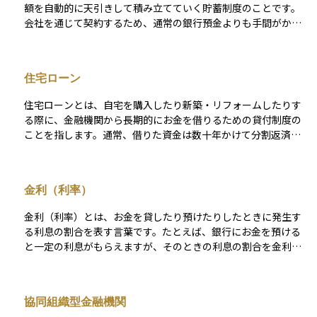
がその方針に基づいて投資先を選定し、資金を運用していきま
額を自動的に天引きして積み立てていく貯蓄制度のことです。
す。
会社を通じて契約するため、通常の銀行預金よりも手間がかか
らず、計画的にお金を貯めることができます。 主に「一般財
形」「住宅財形」「年金財形」の3種類があり、それぞれ目的に
応じて利用できます。特に住宅財形と年金財形では、一定の条
住宅ローン
件を満たせば利子に対する税金が非課税となる優遇措置があり
ます。長期的な資金計画に役立ちやすく、将来の住宅購入や老
住宅ローンとは、自宅を購入したり新築・リフォームしたりす
後の生活に備えたい人に向いています。
る際に、金融機関から長期的にお金を借りるための貸付制度の
ことを指します。通常、借りた資金は数十年かけて分割返済さ
れ、元金と利息を毎月支払っていく仕組みです。 多くの場合、
担保として購入する住宅や土地が差し入れられます。住宅ロー
ンには金利のタイプ（固定金利・変動金利）や返済方法（元利
金利（利率）
均等返済・元金均等返済）など、さまざまな選択肢があり、自
分の収入やライフプランに合わせて慎重に選ぶことが大切で
金利（利率）とは、お金を貸したり預けたりしたときに発生す
す。 また、一定の条件を満たせば住宅ローン控除などの税制優
る利息の割合を表す言葉です。たとえば、銀行にお金を預ける
遇を受けられる場合もあります。家という大きな買い物を実現
と一定の利息がもらえますが、そのときの利息の割合を金利ま
する手段として、多くの人が利用する金融商品です。
たは利率と呼びます。一般的には「金利」が金融機関との貸し
借りに使われることが多く、 「利率」は投資商品の収益率など
に使われる傾向がありますが、日常的にはほぼ同じ意味で使わ
協同組織型金融機関
れています。資産運用の場面では、金利の動きが預金、ロー