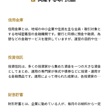
信用金庫
信用金庫とは、地域の中小企業や住民を主な会員・取引対象と
する地域密着型の金融機関です。銀行と同様に預金や融資、為
替などの金融サービスを提供していますが、運営の目的や仕組
みが異なります。 信用金庫は「非営利の協同組織」として設立
されており、利益を株主ではなく地域社会に還元することを目
的としています。そのため、地元企業への事業資金融資や、住
投資信託
民の生活資金に関する相談など、地域経済の活性化に寄与する
役割が大きいのが特徴です。 また、預金は預金保険制度の対象
投資信託は、多くの投資家から集めた資金を一つの大きな資金
であり、1,000万円とその利息までが保護されます。銀行に比べ
としてまとめ、運用の専門家が株式や債券などに投資・運用す
て地域限定の営業活動になりますが、顔の見える関係を重視し
る金融商品です。運用によって得られた成果は、各投資家の投
たきめ細かいサービスが魅力で、特に中小企業経営者や個人事
資額に応じて分配される仕組みとなっています。 この商品の特
業主にとって重要な金融パートナーとなっています。
徴は、少額から始められることと分散投資の効果が得やすい点
にあります。ただし、運用管理に必要な信託報酬や購入時手数
財形貯蓄
料などのコストが発生することにも注意が必要です。また、投
資信託ごとに運用方針やリスクの水準が異なり、運用の専門家
財形貯蓄とは、企業に勤めている人が、毎月のお給料から一定