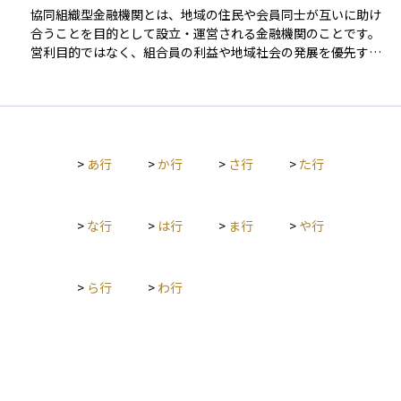
ン、債券などの価格や収益に影響を与えるため、金利や利率に
協同組織型金融機関とは、地域の住民や会員同士が互いに助け
注目することはとても大切です。特に経済状況や中央銀行の政
合うことを目的として設立・運営される金融機関のことです。
策によって金利は変動するため、それを理解しておくことでよ
営利目的ではなく、組合員の利益や地域社会の発展を優先する
り良い投資判断につながります。
仕組みとなっており、主に信用金庫、信用組合、労働金庫など
がこの分類に入ります。これらの金融機関では、出資者である
組合員が顧客でもあり、運営方針にも参加できる点が特徴で
す。地域密着型のサービスを提供し、中小企業や個人への融
資、預金の受け入れなどを通じて、地域経済の安定と発展に貢
>
あ行
>
か行
>
さ行
>
た行
献しています。営利追求型の民間銀行とは異なり、利益は組合
員や地域に還元される仕組みとなっており、長期的な信頼関係
を重視した金融活動が行われています。
>
な行
>
は行
>
ま行
>
や行
>
ら行
>
わ行