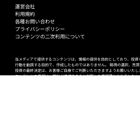
運営会社
利用規約
各種お問い合わせ
プライバシーポリシー
コンテンツの二次利用について
当メディアで提供するコンテンツは、情報の提供を目的としており、投資
行動を勧誘する目的で、作成したものではありません。 銘柄の選択、売買
投資の最終決定は、お客様ご自身でご判断いただきますようお願いいたしま
コンテンツの情報は、弊社が信頼できると判断した情報源から入手したも
が、その情報源の確実性を保証したものではありません。 また、本コンテ
載内容は、予告なしに変更することがあります。
「投資のコンシェルジュ」はMONO Investmentの登録商標です（登録商標
6527070号）。
Copyright © 2022 株式会社MONO Investment All rights reserved.