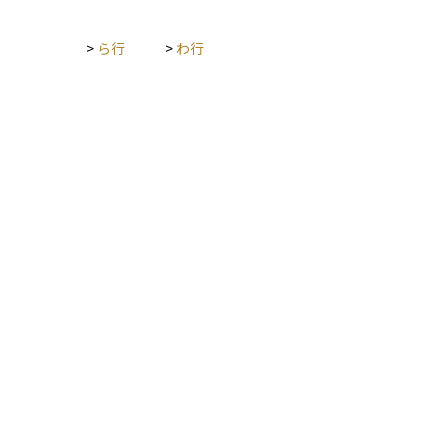
>
ら行
>
わ行