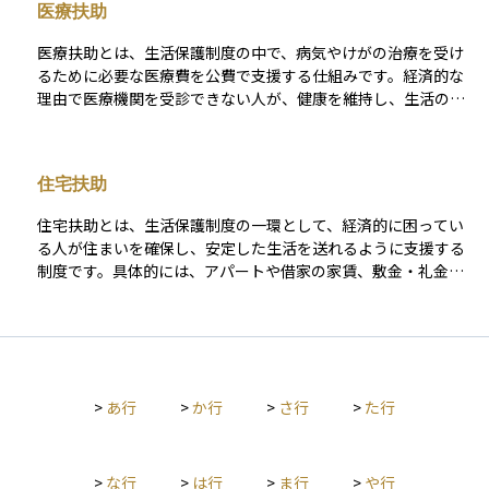
医療扶助
扶助」、医療費を支給する「医療扶助」、住まいの維持に必要
な「住宅扶助」など、複数の扶助があり、個々の状況に応じて
医療扶助とは、生活保護制度の中で、病気やけがの治療を受け
支給されます。また、原則として資産や働く能力がある場合
るために必要な医療費を公費で支援する仕組みです。経済的な
は、まずそれを活用することが求められますが、それでも生活
理由で医療機関を受診できない人が、健康を維持し、生活の安
が成り立たないと判断された場合に支給されます。 生活保護を
定を図るために受けられる援助で、診察料や薬代、入院費など
受けている期間中は、国民年金の保険料が「法定免除」とな
が対象になります。医療扶助を利用する際は、原則として指定
り、保険料を納める必要がないなど、他の制度とも密接に関係
された医療機関を利用する必要があります。資産運用の観点か
しています。
住宅扶助
らは、医療費の急な支出を回避できる制度として、経済的な負
担を軽減し、将来の資産形成を妨げないようにするための重要
住宅扶助とは、生活保護制度の一環として、経済的に困ってい
なセーフティネットのひとつです。
る人が住まいを確保し、安定した生活を送れるように支援する
制度です。具体的には、アパートや借家の家賃、敷金・礼金と
いった住居費用の一部または全額が自治体から支給されます。
住宅を失ってしまった人や、住居費の支払いが困難な人にとっ
ては、生活の再建に欠かせない支えとなる制度です。資産運用
の視点から見ると、住居費という大きな固定費を補助してもら
うことで、他の生活費や将来の自立資金を確保しやすくなると
>
あ行
>
か行
>
さ行
>
た行
いう利点があります。生活の土台である「住まい」を支える重
要な制度です。
>
な行
>
は行
>
ま行
>
や行