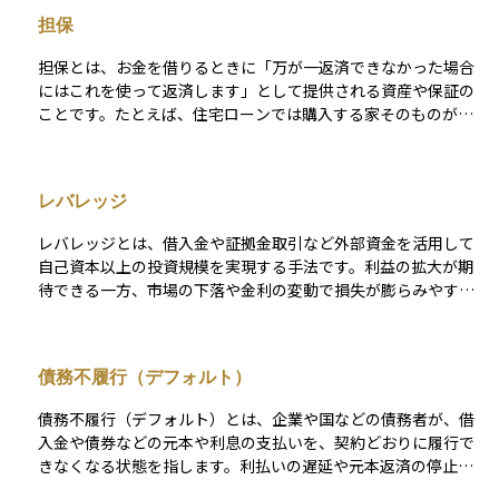
担保
担保とは、お金を借りるときに「万が一返済できなかった場合
にはこれを使って返済します」として提供される資産や保証の
ことです。たとえば、住宅ローンでは購入する家そのものが担
保となることが一般的で、返済できなければ金融機関はその家
を売却して貸したお金を回収します。 投資の世界では、企業が
社債を発行する際に自社の資産を担保に差し出すこともありま
レバレッジ
す。担保があることで、貸す側にとってはリスクが下がるた
め、金利も低めに設定される傾向があります。逆に担保がない
レバレッジとは、借入金や証拠金取引など外部資金を活用して
貸付（無担保）は、リスクが高いため金利も高めになります。
自己資本以上の投資規模を実現する手法です。利益の拡大が期
担保の種類や価値は、投資や融資の安全性を判断するうえでと
待できる一方、市場の下落や金利の変動で損失が膨らみやす
ても重要な要素です。
く、追加証拠金（追証）が必要になる場合やロスカットが発生
するリスクも高まります。 また、借入金利や手数料などのコス
トが利益を圧迫する可能性があるため、ポジション管理やヘッ
債務不履行（デフォルト）
ジ手法を含めたリスク管理が不可欠です。レバレッジによる損
益変動幅が大きくなることで精神的な負担も増えやすい点にも
債務不履行（デフォルト）とは、企業や国などの債務者が、借
注意が必要です。最終的には、投資目的やリスク許容度を考慮
入金や債券などの元本や利息の支払いを、契約どおりに履行で
し、適切なレバレッジ水準を設定することで、資産運用の効率
きなくなる状態を指します。利払いの遅延や元本返済の停止が
を高めつつリスクを抑えることが重要となります。
発生した時点で、デフォルトとみなされます。 債務不履行が発