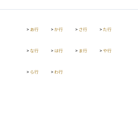
生すると、債券を保有している投資家は、予定されていた利息
や元本の一部または全額を受け取れないリスクに直面し、損失
を被る可能性があります。特に、国による債務不履行（ソブリ
ン・デフォルト）は、為替市場や株式市場にも連鎖的な影響を
>
あ行
>
か行
>
さ行
>
た行
与え、国際的な金融不安を引き起こす要因となることがありま
す。 また、支払いの一時的な遅延や手続上の不備によって形式
的に契約違反が生じる「テクニカル・デフォルト」というケー
スも存在します。これは即時の経済的破綻を意味するわけでは
>
な行
>
は行
>
ま行
>
や行
ありませんが、発行体の信用力に対する警戒が強まるきっかけ
となり得ます。 投資においては、こうしたデフォルトの可能性
（デフォルトリスク）をあらかじめ評価し、債券の発行体の財
>
ら行
>
わ行
務状況や格付、市場環境を踏まえてリスク管理を行うことが重
要です。