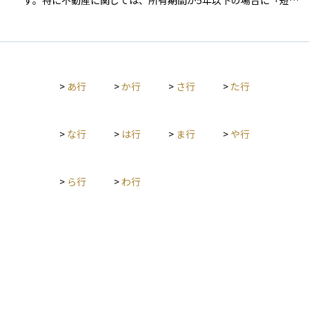
す。特に不動産に関しては、所有期間が5年以下の場合に「短期
譲渡」とされ、その利益に対して課せられる税率が長期譲渡よ
りも高くなっています。これは、投機的な取引を抑制し、長期
的な資産保有を促すための税制上の措置です。たとえば、相続
や贈与を受けた土地や建物をすぐに売却した場合でも、元の所
有者の期間を引き継いで判断されることがあるため、実際の所
>
あ行
>
か行
>
さ行
>
た行
有期間の計算は慎重に行う必要があります。投資や不動産の売
却を検討する際には、この「短期か長期か」の区分が税負担に
大きく関わるため、重要な判断材料となります。
>
な行
>
は行
>
ま行
>
や行
>
ら行
>
わ行