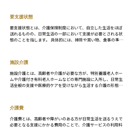
護やデイサービス、施設入所など多様な介護サービスを自己負
担1割〜3割の範囲で利用できます。 給付内容や利用者負担割合
は、所得区分や要介護度によって異なるほか、市区町村が主体
要支援状態
となって保険料率や地域のサービス体制を決定しているため、
住んでいる自治体ごとに細かな違いがある点も特徴です。必要
要支援状態とは、介護保険制度において、自立した生活をほぼ
な介護を適切に受けながら、家計への影響を抑えるためには、
送れるものの、日常生活の一部において支援が必要とされる状
要介護認定の申請やケアマネジャーによるケアプラン作成な
態のことを指します。 具体的には、掃除や買い物、食事の準備
ど、制度の手続きを理解し、早めに相談することが大切です。
などの軽度な生活援助を必要とする場合が該当します。介護認
定の中では「要介護状態」よりも軽い段階とされ、「要支援1」
と「要支援2」の2段階に分類されます。 この判定を受けること
施設介護
で、介護保険からのサービスを受けられるようになり、将来的
な要介護状態への進行を予防する支援を受けられます。資産運
施設介護とは、高齢者や介護が必要な方が、特別養護老人ホー
用の観点からは、介護費用の備えとして介護保険や医療保険な
ムや介護付き有料老人ホームなどの専門施設に入所し、日常生
どの活用を検討する際に重要な基準となります。
活全般の支援や医療的ケアを受けながら生活する介護の形態で
す。自宅での生活が難しくなった場合や、家族による介護が困
難になった場合に選択されることが多く、入浴・排せつ・食事
の介助、機能訓練、夜間の見守りなど、包括的なサポートを受
介護費
けることができます。 施設によって費用やサービス内容に大き
な違いがあるため、入所前にしっかりとした情報収集と資金計
介護費とは、高齢者や障がいのある方が日常生活を送るうえで
画が必要です。また、介護保険制度を利用することで自己負担
必要となる支援にかかる費用のことで、介護サービスの利用料
額が抑えられる場合もありますが、施設によっては公的保険の