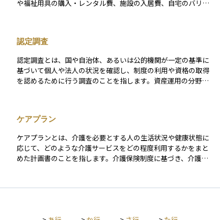
や福祉用具の購入・レンタル費、施設の入居費、自宅のバリア
適用外のサービスがある点にも注意が必要です。老後のライフ
フリー改修費などが含まれます。日本の介護保険制度では、要
プランを考えるうえで、在宅介護との違いを理解したうえでの
介護認定を受けた方は原則1～3割の自己負担でサービスを利用
判断が求められます。
できますが、保険適用外の費用や長期利用により、合計負担は
認定調査
決して小さくありません。 在宅介護では、例えば要介護3の方
が週3回の訪問介護と週2回のデイサービスを利用する場合、介
認定調査とは、国や自治体、あるいは公的機関が一定の基準に
護サービスにかかる月額の自己負担は約8.5万円、加えておむつ
基づいて個人や法人の状況を確認し、制度の利用や資格の取得
や日用品などで月1.5万円程度が必要です。合計で月約10万円と
を認めるために行う調査のことを指します。資産運用の分野で
なり、平均介護期間とされる約4年半（55か月）を想定すると
は直接的に使われる場面は多くありませんが、例えば介護保険
総額で約550万円になります。 施設介護では、特別養護老人ホ
や福祉サービスを受ける際の要介護認定調査など、生活に関わ
ーム（特養）の月額費用は約6〜14万円が一般的で、入居一時
る経済環境を左右する制度に関連して登場します。投資を考え
金はかかりません。標準的なケースで月10万円、4年間入所す
ケアプラン
るうえでは、自分や家族の生活費や将来の支出を見積もる際に
れば約480万円となります。介護老人保健施設（老健）は在宅
こうした公的サービスの有無を把握することが大切であり、認
復帰を前提とした短期利用が多く、月額は約12万円前後です。
ケアプランとは、介護を必要とする人の生活状況や健康状態に
定調査はその前提条件を確認するプロセスのひとつといえま
一方、民間の有料老人ホームでは、首都圏を中心に入居一時金
応じて、どのような介護サービスをどの程度利用するかをまと
す。
として数百万円（例：600万円）、月額利用料として25〜35万
めた計画書のことを指します。介護保険制度に基づき、介護支
円がかかるのが一般的です。仮に30万円の月額と入居一時金60
援専門員（ケアマネジャー）が本人や家族と相談しながら作成
0万円で4年間過ごした場合、総費用は約2,040万円に達しま
します。たとえば、訪問介護やデイサービス、リハビリなどの
す。 さらに、住宅のバリアフリー改修では平均約70万円（介護
内容や利用回数が具体的に記載されます。ケアプランは本人の
保険の支給上限は20万円）、介護ベッドや車いすのレンタルに
自立や生活の質を高めるために重要であり、資産運用の観点か
は月1,500〜4,500円程度が必要です。加えて、入院時の差額ベ
らも、将来の介護費用を見積もる際の参考となる点で理解して
ッド代や付き添い費などの一時的出費もあり、平均で約47万円
>
あ行
>
か行
>
さ行
>
た行