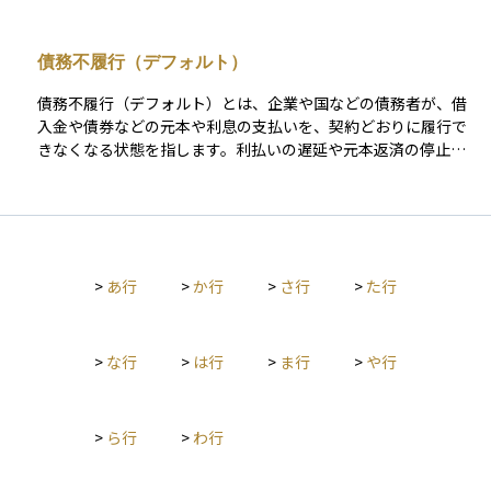
より高いリスクプレミアムを求めていることを意味します。さ
況が不安定な場合や、新興企業が資金調達を行う際に発行され
らに、クレジット・デフォルト・スワップ（CDS）の保険料率
ることが多い。高い利回りを求める投資家にとって魅力的な選
債務不履行（デフォルト）
は、債務不履行リスクに加え、流動性やマクロ経済環境を反映
択肢となるが、市場の変動や発行体の経営状況に大きく影響さ
した即時性の高い指標として、機関投資家の間で広く活用され
れるため、慎重なリスク管理が必要である。
債務不履行（デフォルト）とは、企業や国などの債務者が、借
ています。 こうしたリスクに備えるうえでの基本は、ポートフ
入金や債券などの元本や利息の支払いを、契約どおりに履行で
ォリオ全体の分散です。業種や地域、格付けの異なる債券を組
きなくなる状態を指します。利払いの遅延や元本返済の停止が
み合わせることで、特定の発行体の信用悪化がポートフォリオ
発生した時点で、デフォルトとみなされます。 債務不履行が発
全体に与える影響を抑えることができます。なかでも、ハイイ
生すると、債券を保有している投資家は、予定されていた利息
ールド債や新興国債は高利回りで魅力的に見える一方で、信用
や元本の一部または全額を受け取れないリスクに直面し、損失
力が低いため、景気後退時などには価格が大きく下落するリス
を被る可能性があります。特に、国による債務不履行（ソブリ
クを抱えています。リスクを抑えたい局面では、投資適格債へ
ン・デフォルト）は、為替市場や株式市場にも連鎖的な影響を
のシフトやデュレーションの短縮、さらにCDSなどを活用した
>
あ行
>
か行
>
さ行
>
た行
与え、国際的な金融不安を引き起こす要因となることがありま
部分的なヘッジといった対策が有効です。 投資判断において
す。 また、支払いの一時的な遅延や手続上の不備によって形式
は、「高い利回りは信用リスクの対価である」という原則を常
的に契約違反が生じる「テクニカル・デフォルト」というケー
に意識する必要があります。期待されるリターンが、想定され
スも存在します。これは即時の経済的破綻を意味するわけでは
>
な行
>
は行
>
ま行
>
や行
る損失（デフォルト確率×損失率）や価格変動リスクに見合っ
ありませんが、発行体の信用力に対する警戒が強まるきっかけ
ているかどうか。こうした視点で冷静に比較検討を行うこと
となり得ます。 投資においては、こうしたデフォルトの可能性
が、長期的に安定した債券運用につながる第一歩となります。
（デフォルトリスク）をあらかじめ評価し、債券の発行体の財
>
ら行
>
わ行
務状況や格付、市場環境を踏まえてリスク管理を行うことが重
要です。