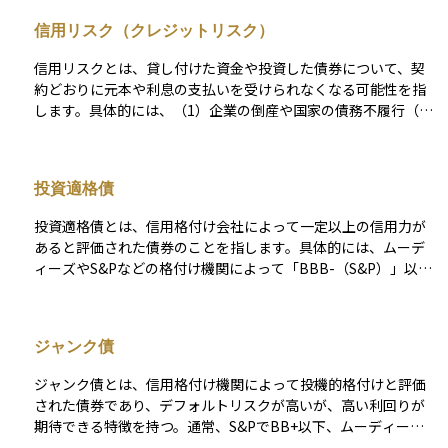
券や商業手形などの返済リスクが低いとされ、資金調達コスト
信用リスク（クレジットリスク）
が下がります。逆に低い格付けはデフォルトの可能性が高いと
見なされ、投資家から高い利回りを要求されることがありま
信用リスクとは、貸し付けた資金や投資した債券について、契
す。資産運用においては、短期金融商品の安全性を判断する際
約どおりに元本や利息の支払いを受けられなくなる可能性を指
の重要な基準となります。
します。具体的には、（1）企業の倒産や国家の債務不履行（い
わゆるデフォルト）、（2）利払いや元本返済の遅延、（3）返
済条件の不利な変更（債務再編＝デット・リストラクチャリン
グ）などが該当します。これらはいずれも投資元本の毀損や収
投資適格債
益の減少につながるため、信用リスクの管理は債券投資の基礎
として非常に重要です。 この信用リスクを定量的に評価する手
投資適格債とは、信用格付け会社によって一定以上の信用力が
段のひとつが、格付会社による信用格付けです。格付は通常、A
あると評価された債券のことを指します。具体的には、ムーデ
AA（最上位）からD（デフォルト）までの等級で示され、投資
ィーズやS&Pなどの格付け機関によって「BBB-（S&P）」以上
家にとってのリスク水準をわかりやすく表します。たとえば、
や「Baa3（ムーディーズ）」以上と評価された債券が該当しま
BBB格付けの5年債であれば、過去の統計に基づく累積デフォ
す。 このような債券は、元本や利息の支払い能力が高く、比較
ルト率はおおよそ1.5％前後とされています（S&Pグローバルの
的安全性が高いとされており、年金基金や銀行など安定性を重
データより）。ただし、格付はあくまで過去の情報に基づいた
ジャンク債
視する投資家によく選ばれます。利回りは高リスクの債券より
「静的な指標」であり、市場環境の急変に即応しにくい側面が
やや低めですが、信用リスクが低いため、資産運用の中でリス
あります。 そのため、市場ではよりリアルタイムなリスク指標
ジャンク債とは、信用格付け機関によって投機的格付けと評価
ク分散や安定収益を目指す場面で活用されます。
として、同年限の国債利回りとの差であるクレジットスプレッ
された債券であり、デフォルトリスクが高いが、高い利回りが
ドが重視されます。これは「市場に織り込まれた信用リスク」
期待できる特徴を持つ。通常、S&PでBB+以下、ムーディーズ
として機能し、スプレッドが拡大している局面では、投資家が
でBa1以下の格付けが該当する。ジャンク債は、企業の財務状