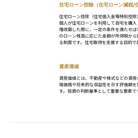
住宅ローン控除（住宅ローン減税/
金等特別控除）
住宅ローン控除（住宅借入金等特別控除
個人が住宅ローンを利用して自宅を購入
増改築した際に、一定の条件を満たせば
のローン残高に応じた金額が所得税から
る制度です。住宅取得を支援する目的で
ており、最大で13年間にわたり税負担を
ます。 控除額は原則として「年末のローン残高×
0.7％」を基準に算出され、各住宅区分
資産価値
られた借入限度額までが対象となります
きれなかった分は翌年度の住民税からも
資産価値とは、不動産や株式などの資産
除されます。 適用を受けるにはいくつかの条件が
場価格や将来的な収益性を示す評価額を
あります。主な要件は、①自ら居住する
す。投資の判断基準として重要な要素で
取得から6か月以内に入居し年末まで継
ること、③床面積が50㎡以上（一定要件
ば40㎡以上も可）、④返済期間が10年
ンであること、⑤合計所得が2,000万円
ること、などです。親族間の売買や勤務
無利子・超低利ローンは対象外となります
た、新築住宅は省エネ基準の適合が必須