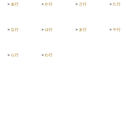
宅は借入
>
あ行
>
か行
>
さ行
>
た行
耐震基準
では耐震
ます。増
たせば対
>
な行
>
は行
>
ま行
>
や行
整で対応
の年末残
、省エネ
>
ら行
>
わ行
宅ロ
負担に大
や期限を
取得を進