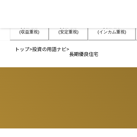
資産運用

資産運用

資産運用

(収益重視)
(安定重視)
(インカム重視)
トップ
>
投資の用語ナビ
>
長期優良住宅