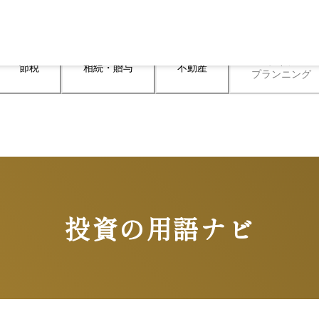
ライフ

節税
相続・贈与
不動産
プランニング
投資の用語ナビ