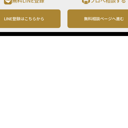
無料LINE登録
プロへ相談する
LINE登録はこちらから
無料相談ページへ進む
運営会社
利用規約
各種お問い合わせ
株式会社MONO Investment
プライバシーポリシー
コンテンツの二次利用
ンテンツは、情報の提供を目的としており、投資その他の行動を勧誘する目的で、作
投資の最終決定は、お客様ご自身でご判断いただきますようお願いいたします。 本
から入手したものですが、その情報源の確実性を保証したものではありません。 ま
があります。