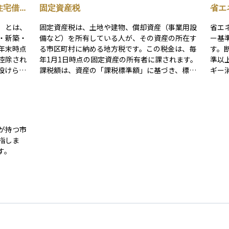
住宅借入
固定資産税
省エ
）とは、
固定資産税は、土地や建物、償却資産（事業用設
省エ
・新築・
備など）を所有している人が、その資産の所在す
ー基
年末時点
る市区町村に納める地方税です。この税金は、毎
す。
控除され
年1月1日時点の固定資産の所有者に課されます。
準以
設けられ
課税額は、資産の「課税標準額」に基づき、標準
ギー消
軽減でき
税率1.4%を乗じて算出されますが、市区町村によ
熱費
っては条例で異なる場合もあります。また、土地
減さ
ごとに定め
や住宅には負担軽減措置が設けられることがあ
控除
。控除し
り、課税額が抑えられるケースもあります。固定
点で
一定額控
資産税は、その地域のインフラや公共サービスの
待で
が持つ市
維持・運営を支える重要な財源となっており、納
つ経
指しま
こと、②
税通知書は通常、毎年4～6月頃に送付されます。
す。
続居住す
不動産を所有する際には、この税金を考慮して資
を満たせ
産計画を立てることが重要です。
以上のロー
以下であ
先からの
。 ま
条件とさ