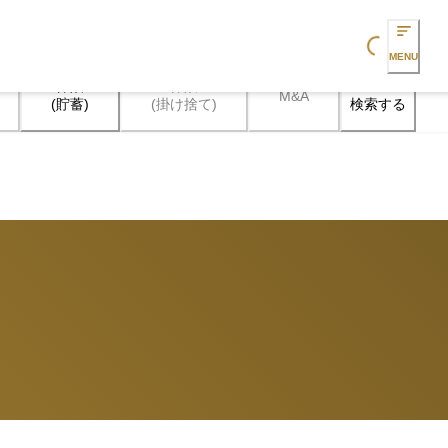
Loading...
MENU
保険

保険

M&A
検索する
(貯蓄)
(掛け捨て)