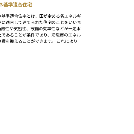
ネ基準適合住宅
ネ基準適合住宅とは、国が定める省エネルギ
準に適合して建てられた住宅のことをいいま
断熱性や気密性、設備の効率性などが一定水
上であることが条件であり、冷暖房のエネル
費を抑えることができます。 これにより光
を節約できるだけでなく、環境への負担も軽
れます。省エネ基準適合住宅は、住宅ローン
の優遇対象となることがあり、資産運用の観
も長期的にコスト削減と資産価値の維持が期
きます。将来の住まい選びにおいて、安心か
済的な選択肢の一つです。