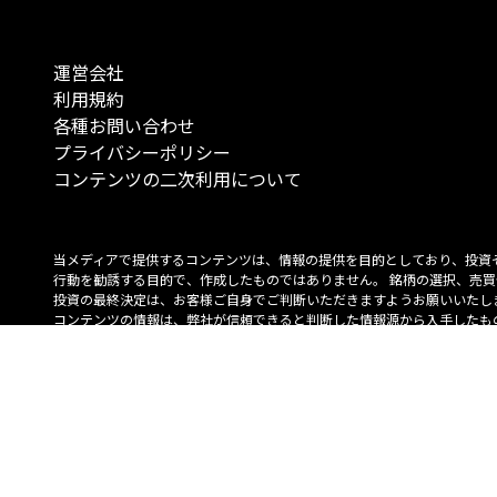
運営会社
利用規約
各種お問い合わせ
プライバシーポリシー
コンテンツの二次利用について
当メディアで提供するコンテンツは、情報の提供を目的としており、投資
行動を勧誘する目的で、作成したものではありません。 銘柄の選択、売買
投資の最終決定は、お客様ご自身でご判断いただきますようお願いいたしま
コンテンツの情報は、弊社が信頼できると判断した情報源から入手したも
が、その情報源の確実性を保証したものではありません。 また、本コンテ
載内容は、予告なしに変更することがあります。
「投資のコンシェルジュ」はMONO Investmentの登録商標です（登録商標
6527070号）。
Copyright © 2022 株式会社MONO Investment All rights reserved.