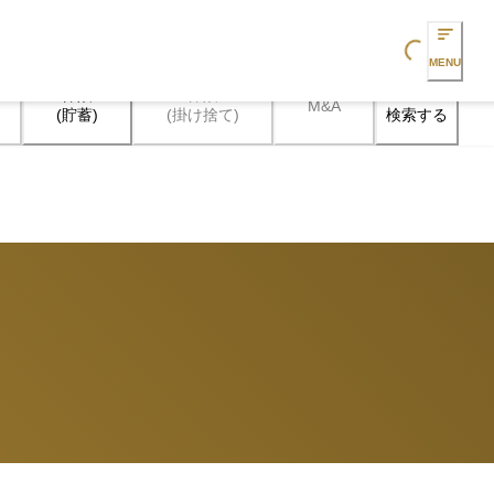
Loading...
MENU
保険

保険

M&A
検索する
(貯蓄)
(掛け捨て)