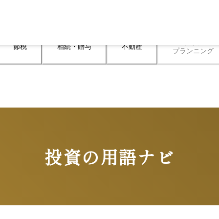
ライフ

節税
相続・贈与
不動産
プランニング
投資の用語ナビ