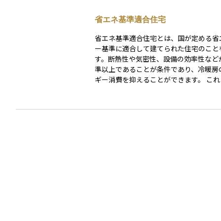
省エネ基準適合住宅
省エネ基準適合住宅とは、国が定める省
ー基準に適合して建てられた住宅のこと
す。断熱性や気密性、設備の効率性など
準以上であることが条件であり、冷暖房
ギー消費を抑えることができます。 これにより光
熱費を節約できるだけでなく、環境への
減されます。省エネ基準適合住宅は、住
控除の優遇対象となることがあり、資産
点でも長期的にコスト削減と資産価値の
待できます。将来の住まい選びにおいて
つ経済的な選択肢の一つです。