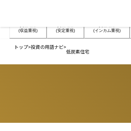
資産運用

資産運用

資産運用

(収益重視)
(安定重視)
(インカム重視)
トップ
>
投資の用語ナビ
>
低炭素住宅