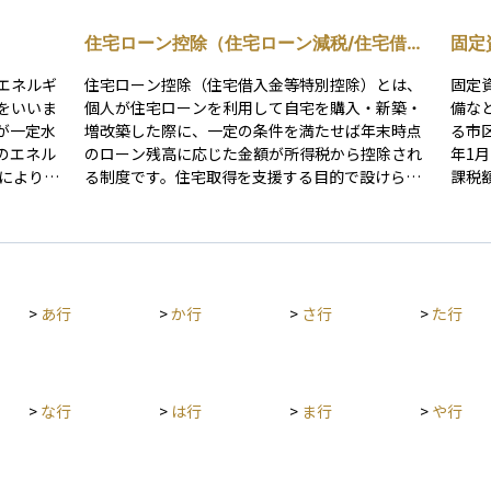
住宅ローン控除（住宅ローン減税/住宅借入
固定
金等特別控除）
エネルギ
住宅ローン控除（住宅借入金等特別控除）とは、
固定
をいいま
個人が住宅ローンを利用して自宅を購入・新築・
備な
が一定水
増改築した際に、一定の条件を満たせば年末時点
る市
のエネル
のローン残高に応じた金額が所得税から控除され
年1
る制度です。住宅取得を支援する目的で設けられ
課税
負担も軽
ており、最大で13年間にわたり税負担を軽減でき
税率
宅ローン
ます。 控除額は原則として「年末のローン残高×
って
運用の観
0.7％」を基準に算出され、各住宅区分ごとに定め
や住
維持が期
られた借入限度額までが対象となります。控除し
り、
、安心か
きれなかった分は翌年度の住民税からも一定額控
資産
>
あ行
>
か行
>
さ行
>
た行
除されます。 適用を受けるにはいくつかの条件が
維持
あります。主な要件は、①自ら居住すること、②
税通
取得から6か月以内に入居し年末まで継続居住す
不動
ること、③床面積が50㎡以上（一定要件を満たせ
産計
ば40㎡以上も可）、④返済期間が10年以上のロー
>
な行
>
は行
>
ま行
>
や行
ンであること、⑤合計所得が2,000万円以下であ
ること、などです。親族間の売買や勤務先からの
無利子・超低利ローンは対象外となります。 ま