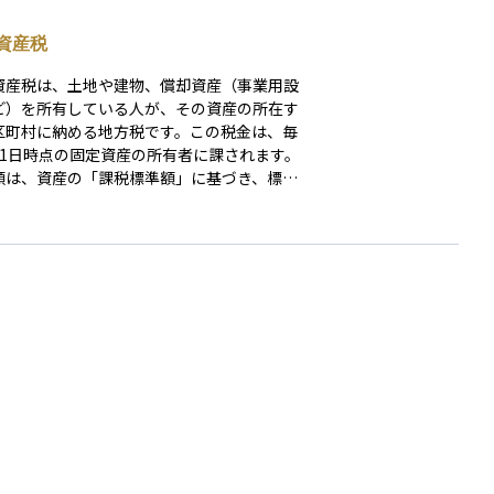
資産税
資産税は、土地や建物、償却資産（事業用設
ど）を所有している人が、その資産の所在す
区町村に納める地方税です。この税金は、毎
月1日時点の固定資産の所有者に課されます。
額は、資産の「課税標準額」に基づき、標準
1.4%を乗じて算出されますが、市区町村によ
は条例で異なる場合もあります。また、土地
宅には負担軽減措置が設けられることがあ
課税額が抑えられるケースもあります。固定
税は、その地域のインフラや公共サービスの
・運営を支える重要な財源となっており、納
知書は通常、毎年4～6月頃に送付されます。
産を所有する際には、この税金を考慮して資
画を立てることが重要です。