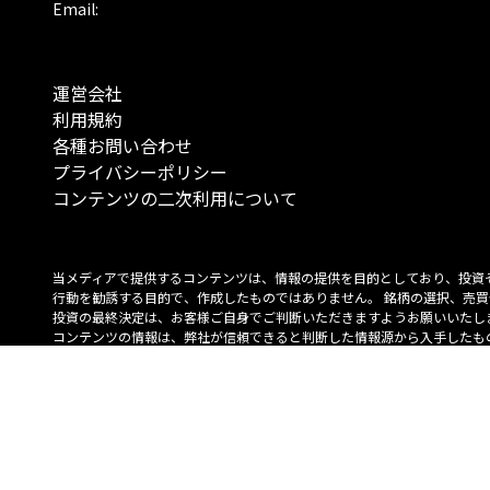
Email:
運営会社
利用規約
各種お問い合わせ
プライバシーポリシー
コンテンツの二次利用について
当メディアで提供するコンテンツは、情報の提供を目的としており、投資
行動を勧誘する目的で、作成したものではありません。 銘柄の選択、売買
投資の最終決定は、お客様ご自身でご判断いただきますようお願いいたしま
コンテンツの情報は、弊社が信頼できると判断した情報源から入手したも
が、その情報源の確実性を保証したものではありません。 また、本コンテ
載内容は、予告なしに変更することがあります。
「投資のコンシェルジュ」はMONO Investmentの登録商標です（登録商標
6527070号）。