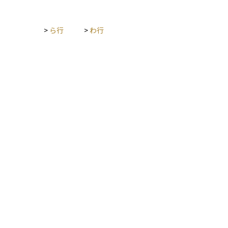
>
ら行
>
わ行