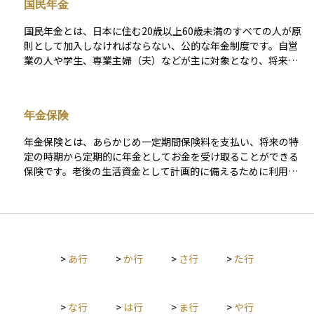
国民年金
て70歳未満の従業員が対象で、加入・脱退や保険料の納付、記
録管理は日本年金機構が行っています。老後の年金だけでな
国民年金とは、日本に住む20歳以上60歳未満のすべての人が原
く、障害年金や遺族年金なども含む包括的な保障があり、給与
則として加入しなければならない、公的な年金制度です。自営
収入がある人にとっては、生活保障の中心となる制度です。
業の人や学生、専業主婦（夫）などが主に対象となり、将来の
老後の生活を支える「老齢基礎年金」だけでなく、障害を負っ
たときの「障害基礎年金」や、死亡した際の遺族のための「遺
族基礎年金」なども含まれています。毎月一定の保険料を支払
年金保険
うことで、将来必要となる生活の土台を作る仕組みであり、日
本の年金制度の基本となる重要な制度です。
年金保険とは、あらかじめ一定期間保険料を支払い、将来の特
定の時期から定期的に年金としてお金を受け取ることができる
保険です。老後の生活資金として計画的に備えるために利用さ
れることが多く、公的年金だけでは不安な場合の補完的な役割
を果たします。受け取る年金の期間は、一定期間だけ受け取る
「確定年金」や、生きている限り受け取れる「終身年金」など
複数のタイプがあります。また、運用方法によって、あらかじ
め受取額が決まっている「定額型」と、運用成果によって受取
>
あ行
>
か行
>
さ行
>
た行
額が変動する「変額型」があります。将来の安心を得るため
に、長期的な視点で資金を準備する手段として有効です。
>
な行
>
は行
>
ま行
>
や行