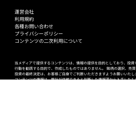
運営会社
利用規約
各種お問い合わせ
プライバシーポリシー
コンテンツの二次利用について
当メディアで提供するコンテンツは、情報の提供を目的としており、投資
行動を勧誘する目的で、作成したものではありません。 銘柄の選択、売買
投資の最終決定は、お客様ご自身でご判断いただきますようお願いいたしま
コンテンツの情報は、弊社が信頼できると判断した情報源から入手したも
が、その情報源の確実性を保証したものではありません。 また、本コンテ
載内容は、予告なしに変更することがあります。
「投資のコンシェルジュ」はMONO Investmentの登録商標です（登録商標
6527070号）。
Copyright © 2022 株式会社MONO Investment All rights reserved.