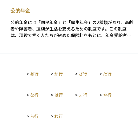
たとえば年金の受給開始年齢の選択肢を広げたり、支給額の調
公的年金
整方法を見直したり、加入期間の柔軟化を進めたりするなどの
改革が行われています。 資産運用の観点では、公的年金だけに
公的年金には「国民年金」と「厚生年金」の2種類があり、高齢
頼るのではなく、自助努力としての資産形成の重要性が高まる
者や障害者、遺族が生活を支えるための制度です。この制度
きっかけにもなっています。投資初心者にとっては、「老後の
は、現役で働く人たちが納めた保険料をもとに、年金受給者に
生活費をまかなう公的年金の仕組みが、時代の変化に合わせて
支給する「世代間扶養」の仕組みで成り立っています。 国民年
変わっていく動き」と理解するとわかりやすいでしょう。
金は、日本に住む20歳以上60歳未満のすべての人が加入する制
度です。保険料を一定期間（原則10年以上）納めると、65歳か
ら老齢基礎年金を受け取ることができます。また、障害を負っ
た場合や生計を支える人が亡くなった場合には、障害基礎年金
>
あ行
>
か行
>
さ行
>
た行
や遺族基礎年金を受け取ることができます。 厚生年金は、会社
員や公務員が対象の制度で、国民年金に追加で加入する形にな
ります。保険料は給与に応じて決まり、支払った分に応じて将
来の年金額も増えます。そのため、厚生年金に加入している人
>
な行
>
は行
>
ま行
>
や行
は、国民年金だけの人よりも多くの年金を受け取ることがで
き、老齢厚生年金のほかに、障害厚生年金や遺族厚生年金もあ
ります。 公的年金の目的は、老後の生活を支えるだけでなく、
>
ら行
>
わ行
病気や事故で障害を負った人や、家計を支える人を亡くした遺
族を支援することにもあります。財源は、加入者が納める保険
料と税金の一部で成り立っており、現役世代が高齢者を支える