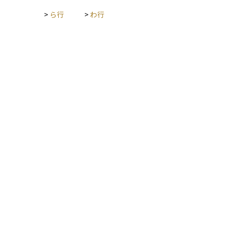
>
ら行
>
わ行