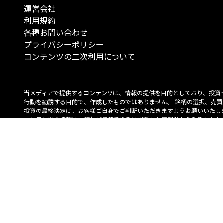
運営会社
利用規約
各種お問い合わせ
プライバシーポリシー
コンテンツの二次利用について
当メディアで提供するコンテンツは、情報の提供を目的としており、投資
行動を勧誘する目的で、作成したものではありません。 銘柄の選択、売買
投資の最終決定は、お客様ご自身でご判断いただきますようお願いいたしま
コンテンツの情報は、弊社が信頼できると判断した情報源から入手したも
が、その情報源の確実性を保証したものではありません。 また、本コンテ
載内容は、予告なしに変更することがあります。
「投資のコンシェルジュ」はMONO Investmentの登録商標です（登録商標
6527070号）。
Copyright © 2022 株式会社MONO Investment All rights reserved.