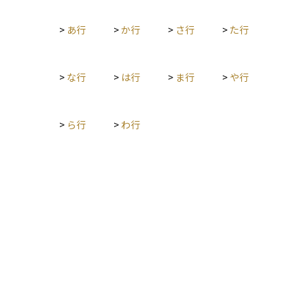
ーンは通常、金利が低めに設定されることが多く、安定性を重
視する投資家に選ばれる傾向があります。初心者の方にとって
>
あ行
>
か行
>
さ行
>
た行
は、「企業が倒れたときでも、優先的に返してもらえる借金」
とイメージするとわかりやすいでしょう。特に企業買収や大型
の融資案件などでよく使われる用語であり、資本構成や信用リ
スクを考えるうえで重要な位置づけとなっています。
>
な行
>
は行
>
ま行
>
や行
>
ら行
>
わ行