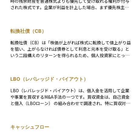
時の残余財産を普通株式よりも優先して受け取れる権利が付与
された株式です。企業が利益を計上した場合、まず優先株主に
約定配当もしくは一定利回りの配当が支払われ、その後に普通
株主へ配当が回ります。また、会社が清算される際も、残余資
産は普通株主より先に優先株主へ分配されます。 一方で、経営
転換社債（CB）
参加に関わる議決権は制限されるのが一般的です。議決権がま
ったく付与されない無議決優先株もあれば、配当が所定期間支
転換社債（CB）は「株価が上がれば株式に転換して値上がり益
払われなかったときのみ議決権が回復する「議決権制限付種類
を狙い、上がらなければ債券として利息と元本を受け取る」と
株」など、条件は発行会社ごとに異なります。さらに、発行企
いう二段構えのリターンを得られるため、個人投資家にとって
業が将来市場環境や資本政策に応じて優先株を買い戻せるコー
は株式投資と社債投資の“いいとこ取り”に近い商品です。発行
ラブル条項、または一定条件で普通株に転換できるコンバーチ
時に設定される転換価格を起点に、株価がそれを上回るか下回
ブル条項が付帯するケースもあります。 優先株式は、安定配当
るかで取るべき戦略が大きく変わる点が最大の特徴です。 一
を重視する投資家にとって魅力的ですが、普通株に比べて値上
LBO（レバレッジド・バイアウト）
方、チープデットCBは同じ転換社債でもクーポン（金利）が極
がり益が限定的な点や、発行条件次第で早期償還・強制転換が
端に低い“株式オプション色の濃い”派生型です。利息収入がほ
行われるリスクもあります。購入前には、配当利回り、償還・
LBO（レバレッジド・バイアウト）は、借入金を活用して企業
ぼ期待できないぶん、投資リターンのほぼすべてが株式転換後
転換条項、議決権の取り扱い、優先順位の位置付け（負債か純
や事業を買収するM&A手法の一つです。買収資金は、自己資金
の値上がり益に依存します。株価が転換価格を超えた瞬間に大
資産か）などを目論見書で確認し、自身のリスク許容度と投資
と借入（LBOローン） の組み合わせで調達され、特に買収対象
量転換が進みやすく、既存株主の持分が急速に希薄化し、株価
目的に合致しているかを慎重に判断することが重要です。
企業のキャッシュフローを担保として資金を借りることが特徴
の上値も抑え込まれやすい構造になっています。 個人投資家が
です。これにより、買い手（通常はプライベート・エクイティ
転換社債を検討する際は、（1）転換価格と現在株価の乖離、
（PE）ファンドや経営陣）は、比較的少ない自己資金で企業を
（2）クーポン水準、（3）潜在株式数の多寡──の３点を必ず
キャッシュフロー
取得できます。 一般的にLBOでは、多額の借入を行うため、対
確認してください。標準的なCBはクーポンと転換益の両方がリ
象企業には安定したキャッシュフローが求められます。特にバ