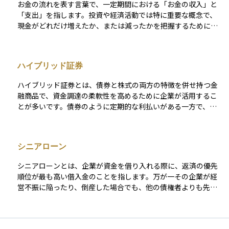
ターン源になりますが、チープデットCBは実質的に“株式オプ
お金の流れを表す言葉で、一定期間における「お金の収入」と
イアウト・ファンドは、投資リターンを最大化するためにLBO
ション”に近く、株価が転換価格に届かなければリターンがほと
「支出」を指します。投資や経済活動では特に重要な概念で、
を活用し、経営改善や成長戦略を推進した後に企業を売却する
んど得られません。したがって、高い株価上昇が見込める局面
現金がどれだけ増えたか、または減ったかを把握するために使
ことで利益を狙います。また、LBOはMBO（現経営陣による買
でこそ魅力を発揮しますが、思惑が外れた場合の機会損失も大
われます。キャッシュフローは大きく3つに分かれます。 1つ目
収）やMBI（外部経営者による買収）などの形態でも利用され
きくなります。希薄化リスクとリターン構造の違いを踏まえ、
は本業による収益や費用を示す「営業キャッシュフロー」、2つ
ます。 LBOは、企業価値向上の手段として有効ですが、過剰な
自身のリスク許容度と投資目的に応じて採否を判断することが
目は資産の購入や売却に関連する「投資キャッシュフロー」、3
借入（レバレッジリスク） による財務リスクにも注意が必要で
ハイブリッド証券
不可欠です。
つ目は借入金や配当などの「財務キャッシュフロー」です。 キ
す。特に、買収後のキャッシュフローが計画通りに確保できな
ャッシュフローがプラスであれば手元にお金が増えている状
い場合、債務返済が困難になり、最悪の場合は破綻するリスク
ハイブリッド証券とは、債券と株式の両方の特徴を併せ持つ金
態、マイナスであれば減っている状態を示します。これを理解
もあります。そのため、LBOを実行する際には、適切な財務戦
融商品で、資金調達の柔軟性を高めるために企業が活用するこ
することで、資産の健全性や投資先の実態を見極めることがで
略とリスク管理が不可欠です。
とが多いです。債券のように定期的な利払いがある一方で、株
き、初心者でも資金管理や投資判断の基礎として役立てられま
式のように返済義務が劣後したり、発行企業の業績によって利
す。
払いが変動することがあります。 また、一定の条件下で株式に
転換できるものもあり、投資家にとってはリターンが見込める
シニアローン
一方で、リスクも高めです。企業にとっては、通常の借入や株
式発行では対応しにくい状況でも、信用力や資本性を維持しな
シニアローンとは、企業が資金を借り入れる際に、返済の優先
がら資金を調達できる手段として重宝されます。とくに金融機
順位が最も高い借入金のことを指します。万が一その企業が経
関や格付機関の評価において、自己資本として一部認められる
営不振に陥ったり、倒産した場合でも、他の債権者よりも先に
ケースがあり、財務体質の強化にもつながります。
返済を受けられるという特徴があります。 つまり、同じ「貸し
手」であっても、シニアローンを持っている側は、リスクが比
較的低くなる立場にあるということです。このため、シニアロ