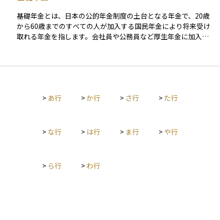
です。基金型は、企業が企業年金基金を設立し、その基金が資
産を運用し、従業員に年金を給付する仕組みです。確定拠出年
基礎年金とは、日本の公的年金制度の土台となる年金で、20歳
金（DC）との大きな違いは、DBでは企業が運用リスクを負担
から60歳までのすべての人が加入する国民年金により将来受け
する点であり、運用成績にかかわらず従業員は決まった額の年
取れる年金を指します。会社員や公務員など厚生年金に加入し
金を受け取ることができます。一方、DCでは従業員自身が運用
ている人も、まずこの基礎年金を共通部分として受け取ったう
を行い、将来受け取る年金額は運用成績によって変動します。
えで、勤め先を通じて上乗せされる年金を受け取ります。 支給
DBのメリットとして、従業員は退職後の給付額が確定している
開始年齢は原則65歳で、保険料を納めた期間に応じて受取額が
ため安心感があることが挙げられます。また、企業にとっては
決まり、未納期間が多いと将来の年金額が減る仕組みです。こ
従業員の定着率向上につながる点も利点となります。しかし、
のため、老後の生活資金の基礎をつくる大切な制度として、若
企業側には年金資産の運用成績が悪化した場合に追加の負担が
>
あ行
>
か行
>
さ行
>
た行
いうちから保険料を継続して納めることが重要になります。
発生するリスクがあるため、財務的な影響を考慮する必要があ
ります。
>
な行
>
は行
>
ま行
>
や行
>
ら行
>
わ行