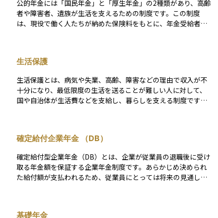
公的年金には「国民年金」と「厚生年金」の2種類があり、高齢
者や障害者、遺族が生活を支えるための制度です。この制度
は、現役で働く人たちが納めた保険料をもとに、年金受給者に
支給する「世代間扶養」の仕組みで成り立っています。 国民年
金は、日本に住む20歳以上60歳未満のすべての人が加入する制
度です。保険料を一定期間（原則10年以上）納めると、65歳か
生活保護
ら老齢基礎年金を受け取ることができます。また、障害を負っ
た場合や生計を支える人が亡くなった場合には、障害基礎年金
生活保護とは、病気や失業、高齢、障害などの理由で収入が不
や遺族基礎年金を受け取ることができます。 厚生年金は、会社
十分になり、最低限度の生活を送ることが難しい人に対して、
員や公務員が対象の制度で、国民年金に追加で加入する形にな
国や自治体が生活費などを支給し、暮らしを支える制度です。
ります。保険料は給与に応じて決まり、支払った分に応じて将
これは憲法で保障された「健康で文化的な最低限度の生活」を
来の年金額も増えます。そのため、厚生年金に加入している人
実現するための仕組みであり、最後のセーフティネットとも呼
は、国民年金だけの人よりも多くの年金を受け取ることがで
ばれます。 生活保護には、食費や住居費などをまかなう「生活
き、老齢厚生年金のほかに、障害厚生年金や遺族厚生年金もあ
確定給付企業年金 （DB）
扶助」、医療費を支給する「医療扶助」、住まいの維持に必要
ります。 公的年金の目的は、老後の生活を支えるだけでなく、
な「住宅扶助」など、複数の扶助があり、個々の状況に応じて
病気や事故で障害を負った人や、家計を支える人を亡くした遺
確定給付型企業年金（DB）とは、企業が従業員の退職後に受け
支給されます。また、原則として資産や働く能力がある場合
族を支援することにもあります。財源は、加入者が納める保険
取る年金額を保証する企業年金制度です。あらかじめ決められ
は、まずそれを活用することが求められますが、それでも生活
料と税金の一部で成り立っており、現役世代が高齢者を支える
た給付額が支払われるため、従業員にとっては将来の見通しが
が成り立たないと判断された場合に支給されます。 生活保護を
「賦課方式」を採用しています。しかし、少子高齢化が進むこ
立てやすいのが特徴です。DBには規約型と基金型の2種類があ
受けている期間中は、国民年金の保険料が「法定免除」とな
とで、この仕組みを今後も維持していくことが課題となってい
ります。規約型は、企業が生命保険会社や信託銀行などの受託
り、保険料を納める必要がないなど、他の制度とも密接に関係
ます。公的年金は、すべての国民が支え合い、老後の安心を確
機関と契約し、受託機関が年金資産の管理や給付を行う仕組み
しています。
基礎年金
保するための重要な制度です。