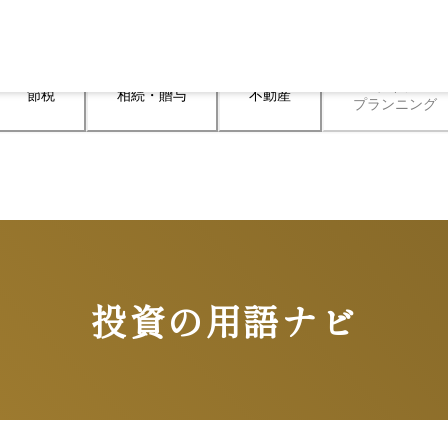
ライフ

節税
相続・贈与
不動産
プランニング
投資の用語ナビ