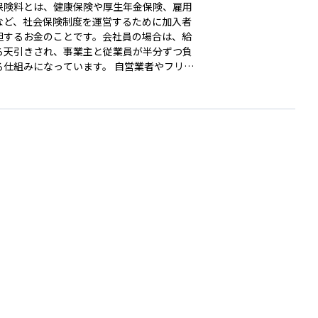
保険料とは、健康保険や厚生年金保険、雇用
など、社会保険制度を運営するために加入者
担するお金のことです。会社員の場合は、給
ら天引きされ、事業主と従業員が半分ずつ負
組みになっています。 自営業者やフリー
スの場合は、国民健康保険や国民年金の保険
自分で納めます。社会保険料は、病気やケ
老後の生活、失業といった生活上のリスクに
るためのもので、将来の給付を受けるための
な拠出です。資産運用の観点からは、社会保
は毎月のキャッシュフローに影響する固定費
り、長期的なライフプラン設計や可処分所得
握に欠かせない要素です。