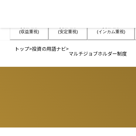
資産運用

資産運用

資産運用

(収益重視)
(安定重視)
(インカム重視)
トップ
>
投資の用語ナビ
>
マルチジョブホルダー制度