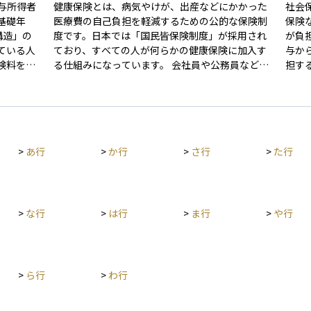
与所得者
健康保険とは、病気やけが、出産などにかかった
社会
基礎年
医療費の自己負担を軽減するための公的な保険制
保険
構造」の
度です。日本では「国民皆保険制度」が採用され
が負
ている人
ており、すべての人が何らかの健康保険に加入す
与か
険料を支
る仕組みになっています。 会社員や公務員など
担する仕
け取るこ
は、勤務先を通じて「被用者保険」に加入し、自
ラン
営業者や無職の人は市区町村が運営する「国民健
料を
歳未満の
康保険」に加入します。保険料は収入などに応じ
ガ、
納付、記
て決まり、原則として医療費の自己負担は3割で
備え
老後の年
済みます。また、扶養されている家族（被扶養
重要
>
あ行
>
か行
>
さ行
>
た行
も含む包
者）も一定の条件を満たせば保険の対象となり、
険料
とって
個別に保険料を支払わなくても医療サービスを受
であ
けられる仕組みになっています。健康保険は日常
の把
生活の安心を支える基本的な社会保障制度のひと
つです。
>
な行
>
は行
>
ま行
>
や行
>
ら行
>
わ行