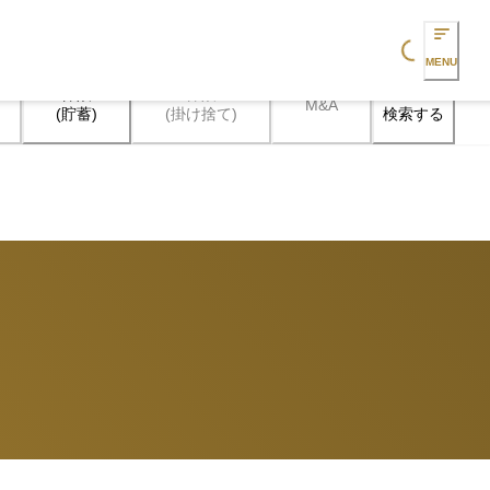
Loading...
MENU
保険

保険

M&A
検索する
(貯蓄)
(掛け捨て)