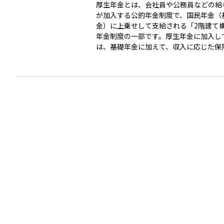
厚生年金とは、会社員や公務員などの給
が加入する公的年金制度で、国民年金（
金）に上乗せして支給される「2階建て
年金制度の一部です。厚生年金に加入し
は、基礎年金に加えて、収入に応じた保
払い、将来はその分に応じた年金額を受
とができます。 保険料は労使折半で、勤務先と本
人がそれぞれ負担します。原則として70
従業員が対象で、加入・脱退や保険料の
録管理は日本年金機構が行っています。
金だけでなく、障害年金や遺族年金など
括的な保障があり、給与収入がある人に
は、生活保障の中心となる制度です。