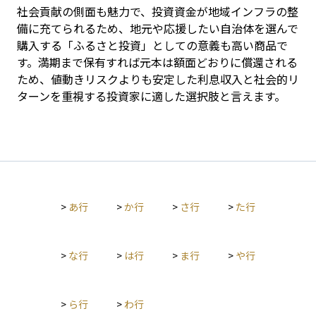
社会貢献の側面も魅力で、投資資金が地域インフラの整
備に充てられるため、地元や応援したい自治体を選んで
購入する「ふるさと投資」としての意義も高い商品で
す。満期まで保有すれば元本は額面どおりに償還される
ため、値動きリスクよりも安定した利息収入と社会的リ
ターンを重視する投資家に適した選択肢と言えます。
>
あ行
>
か行
>
さ行
>
た行
>
な行
>
は行
>
ま行
>
や行
>
ら行
>
わ行