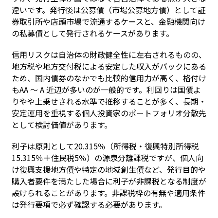
違いです。発行後は公募債（市場公募地方債）として証
券取引所や店頭市場で流通するケースと、金融機関向け
の私募債として発行されるケースがあります。
信用リスクは自治体の財政健全性に左右されるものの、
地方税や地方交付税による安定した収入がバックにある
ため、国内債券のなかでも比較的信用力が高く、格付け
もAA 〜 A 近辺が多いのが一般的です。利回りは国債よ
りやや上乗せされる水準で推移することが多く、長期・
安定運用を重視する個人投資家のポートフォリオ分散先
として検討価値があります。
利子は原則として20.315％（所得税・復興特別所得税 
15.315％＋住民税5％）の源泉分離課税ですが、個人向
け復興支援地方債や特定の地域創生債など、発行目的や
購入者要件を満たした場合に利子が非課税となる制度が
設けられることがあります。非課税枠の有無や適用条件
は発行要項で必ず確認する必要があります。