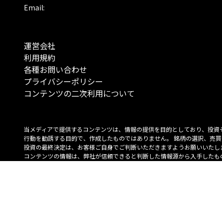
Email:
運営会社
利用規約
各種お問い合わせ
プライバシーポリシー
コンテンツの二次利用について
当メディアで提供するコンテンツは、情報の提供を目的としており、投資
行動を勧誘する目的で、作成したものではありません。 銘柄の選択、売買
投資の最終決定は、お客様ご自身でご判断いただきますようお願いいたしま
コンテンツの情報は、弊社が信頼できると判断した情報源から入手したも
が、その情報源の確実性を保証したものではありません。 また、本コンテ
載内容は、予告なしに変更することがあります。
「投資のコンシェルジュ」はMONO Investmentの登録商標です（登録商標
6527070号）。