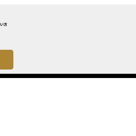
い方
について