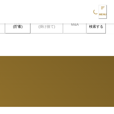
Loading...
MENU
保険

保険

M&A
検索する
(貯蓄)
(掛け捨て)