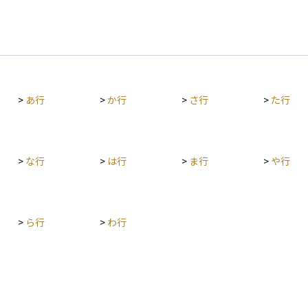
>
あ行
>
か行
>
さ行
>
た行
>
な行
>
は行
>
ま行
>
や行
>
ら行
>
わ行