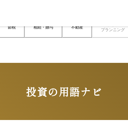
ライフ

節税
相続・贈与
不動産
プランニング
投資の用語ナビ