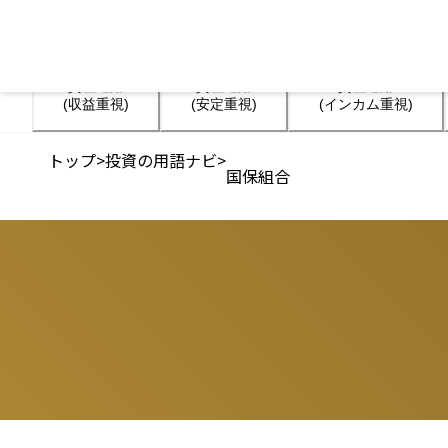
資産運用

資産運用

資産運用

(収益重視)
(安定重視)
(インカム重視)
トップ
>
投資の用語ナビ
>
国保組合