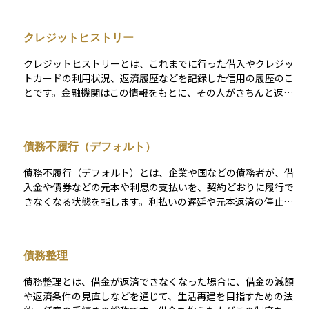
信用情報機構）、KSC（全国銀行個人信用情報センター）の3つ
があり、それぞれ扱う情報や加盟する金融機関の種類が異なり
クレジットヒストリー
ます。 住宅ローンやカードローンの審査では、これらの機関に
登録された情報をもとに、返済能力や信用度が判断されます。
クレジットヒストリーとは、これまでに行った借入やクレジッ
延滞や債務不履行などの事故情報も一定期間記録されるため、
トカードの利用状況、返済履歴などを記録した信用の履歴のこ
信用情報機関に正しい情報が登録されていることは、今後の融
とです。金融機関はこの情報をもとに、その人がきちんと返済
資や資産運用において非常に重要です。
できるかを判断します。例えば、毎月の支払いを遅れずに行っ
ていれば良好なクレジットヒストリーとなり、住宅ローンや自
動車ローンなどの審査が通りやすくなります。 逆に、支払いの
債務不履行（デフォルト）
遅延や未払いがあると信用度が下がり、将来の借入条件が悪く
なったり、場合によっては審査に通らないこともあります。資
債務不履行（デフォルト）とは、企業や国などの債務者が、借
産運用においても、良好なクレジットヒストリーは、投資用不
入金や債券などの元本や利息の支払いを、契約どおりに履行で
動産の購入や事業資金の調達などで有利に働く大切な要素で
きなくなる状態を指します。利払いの遅延や元本返済の停止が
す。
発生した時点で、デフォルトとみなされます。 債務不履行が発
生すると、債券を保有している投資家は、予定されていた利息
や元本の一部または全額を受け取れないリスクに直面し、損失
債務整理
を被る可能性があります。特に、国による債務不履行（ソブリ
ン・デフォルト）は、為替市場や株式市場にも連鎖的な影響を
債務整理とは、借金が返済できなくなった場合に、借金の減額
与え、国際的な金融不安を引き起こす要因となることがありま
や返済条件の見直しなどを通じて、生活再建を目指すための法
す。 また、支払いの一時的な遅延や手続上の不備によって形式