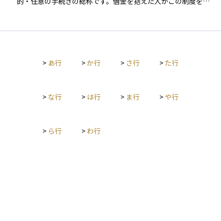
的・任意の手続きの総称です。借金を抱えた人がこの制度を利
的に契約違反が生じる「テクニカル・デフォルト」というケー
用することで、過剰な返済負担から解放され、現実的な返済計
スも存在します。これは即時の経済的破綻を意味するわけでは
画を立てることが可能になります。代表的な方法には、裁判所
ありませんが、発行体の信用力に対する警戒が強まるきっかけ
を通さずに債権者と交渉して和解を図る「任意整理」、裁判所
となり得ます。 投資においては、こうしたデフォルトの可能性
に申し立てて借金を分割返済する「個人再生」、借金を原則ゼ
（デフォルトリスク）をあらかじめ評価し、債券の発行体の財
ロにする「自己破産」などがあります。資産運用の観点から
務状況や格付、市場環境を踏まえてリスク管理を行うことが重
>
あ行
>
か行
>
さ行
>
た行
は、債務整理を行った履歴が信用情報に一定期間記録されるた
要です。
め、今後の金融取引やローン利用に影響が出る可能性がありま
すが、生活を立て直すための有効な選択肢のひとつです。
>
な行
>
は行
>
ま行
>
や行
>
ら行
>
わ行