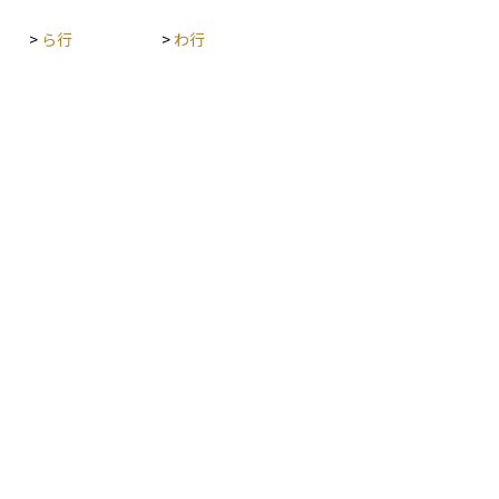
>
ら行
>
わ行