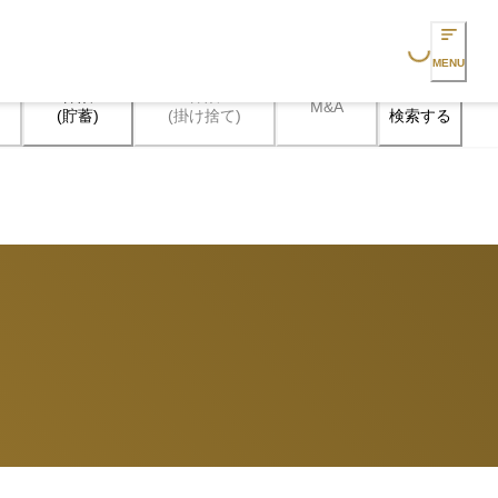
Loading...
MENU
保険

保険

M&A
検索する
(貯蓄)
(掛け捨て)