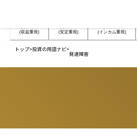
資産運用

資産運用

資産運用

(収益重視)
(安定重視)
(インカム重視)
トップ
>
投資の用語ナビ
>
発達障害