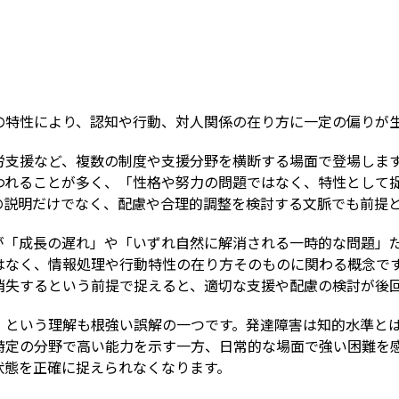
Term
の特性により、認知や行動、対人関係の在り方に一定の偏りが
労支援など、複数の制度や支援分野を横断する場面で登場しま
われることが多く、「性格や努力の問題ではなく、特性として
の説明だけでなく、配慮や合理的調整を検討する文脈でも前提
が「成長の遅れ」や「いずれ自然に解消される一時的な問題」
はなく、情報処理や行動特性の在り方そのものに関わる概念で
消失するという前提で捉えると、適切な支援や配慮の検討が後
」という理解も根強い誤解の一つです。発達障害は知的水準と
特定の分野で高い能力を示す一方、日常的な場面で強い困難を
状態を正確に捉えられなくなります。