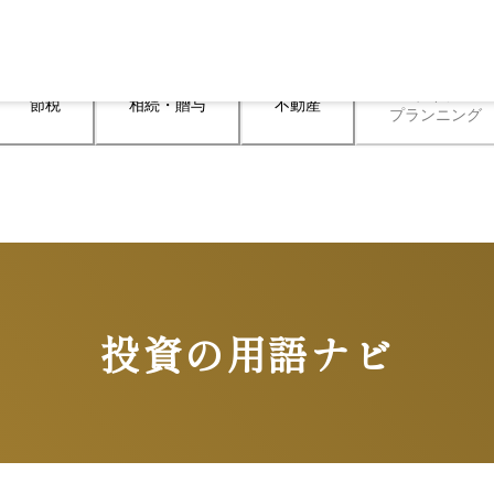
ライフ

節税
相続・贈与
不動産
プランニング
投資の用語ナビ