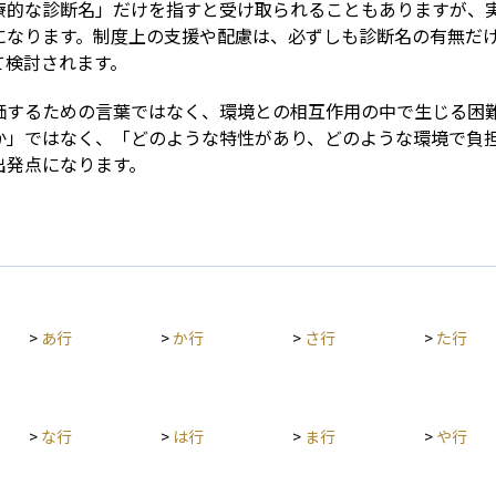
療的な診断名」だけを指すと受け取られることもありますが、
になります。制度上の支援や配慮は、必ずしも診断名の有無だ
て検討されます。
価するための言葉ではなく、環境との相互作用の中で生じる困
か」ではなく、「どのような特性があり、どのような環境で負
出発点になります。
>
あ行
>
か行
>
さ行
>
た行
>
な行
>
は行
>
ま行
>
や行