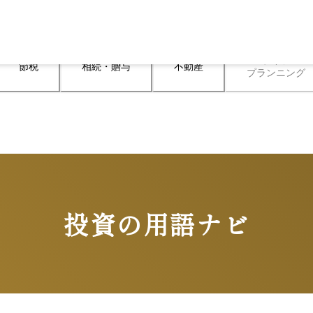
ライフ

節税
相続・贈与
不動産
プランニング
投資の用語ナビ