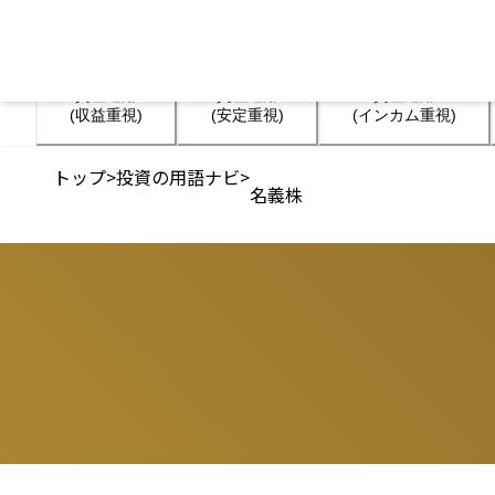
資産運用

資産運用

資産運用

(収益重視)
(安定重視)
(インカム重視)
トップ
>
投資の用語ナビ
>
名義株