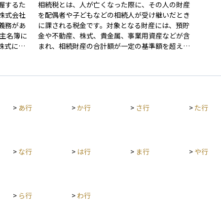
握するた
相続税とは、人が亡くなった際に、その人の財産
株式会社
を配偶者や子どもなどの相続人が受け継いだとき
義務があ
に課される税金です。対象となる財産には、預貯
株主名簿に
金や不動産、株式、貴金属、事業用資産などが含
株式に対
まれ、相続財産の合計額が一定の基準額を超える
と課税対象となります。 相続税には、「3,000万
円＋600万円×法定相続人の数」で計算される基
礎控除があり、この範囲内であれば原則として税
金はかかりません。しかし、資産規模が大きい場
合や相続人の数が少ない場合には、課税対象とな
>
あ行
>
か行
>
さ行
>
た行
り、10％〜55％の累進税率が適用されます。 さら
に、相続税にはさまざまな非課税枠や控除制度が
設けられており、これらを適切に活用することで
税負担を抑えることが可能です。代表的な制度に
は以下のようなものがあります。 - 生命保険金の
>
な行
>
は行
>
ま行
>
や行
非課税枠：法定相続人1人あたり500万円まで非課
税 - 死亡退職金の非課税枠：生命保険と同様に1
人あたり500万円まで非課税 - 債務控除：被相続
人に借入金などの債務があった場合、その金額を
>
ら行
>
わ行
控除可能 - 葬式費用の控除：通夜・葬儀などにか
かった費用は、相続財産から差し引くことができ