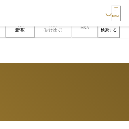
Loading...
MENU
保険

保険

M&A
検索する
(貯蓄)
(掛け捨て)