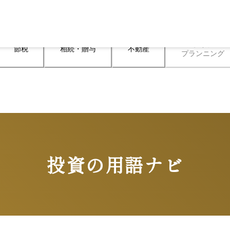
ライフ

節税
相続・贈与
不動産
プランニング
投資の用語ナビ