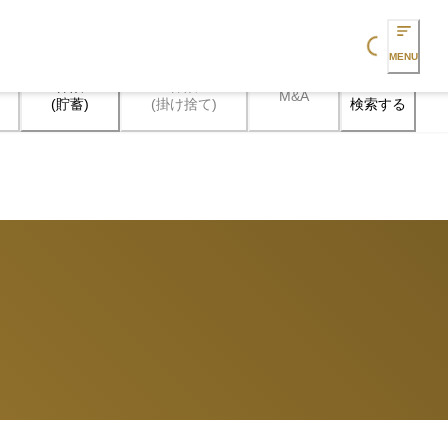
Loading...
MENU
保険

保険

M&A
検索する
(貯蓄)
(掛け捨て)