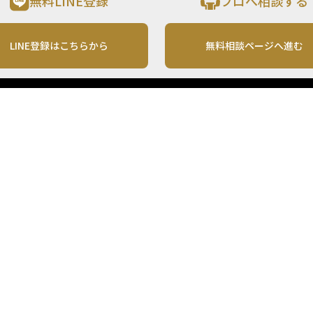
無料LINE登録
プロへ相談する
LINE登録はこちらから
無料相談ページへ進む
運営会社
利用規約
各種お問い合わせ
株式会社MONO Investment
プライバシーポリシー
コンテンツの二次利用
ンテンツは、情報の提供を目的としており、投資その他の行動を勧誘する目的で、作
投資の最終決定は、お客様ご自身でご判断いただきますようお願いいたします。 本
から入手したものですが、その情報源の確実性を保証したものではありません。 ま
があります。