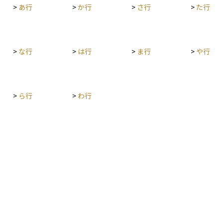
>
あ行
>
か行
>
さ行
>
た行
 資産
入、海外
調査の対
を整理
不安にな
>
な行
>
は行
>
ま行
>
や行
持ち、必
です。
>
ら行
>
わ行