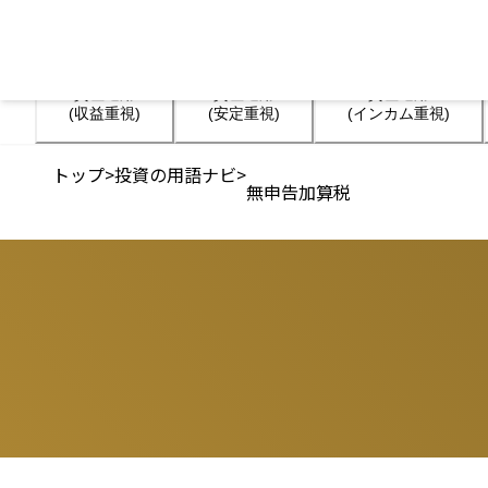
資産運用

資産運用

資産運用

(収益重視)
(安定重視)
(インカム重視)
トップ
>
投資の用語ナビ
>
無申告加算税