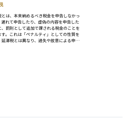
税
税とは、本来納めるべき税金を申告しなかっ
、遅れて申告したり、虚偽の内容を申告した
に、罰則として追加で課される税金のことを
ます。これは「ペナルティ」としての性質を
、延滞税とは異なり、過失や故意による申告
を防ぐ目的で設けられています。たとえば、
内に確定申告をしなかった場合や、税務調査
告内容に誤りが見つかった場合などに加算税
加算税には、無申告加算税、過少
加算税、重加算税などいくつかの種類があ
内容や程度に応じて税率が異なります。税務
きでは、正しく・期限内に申告を行うこと
加算税を防ぐ最も重要なポイントです。