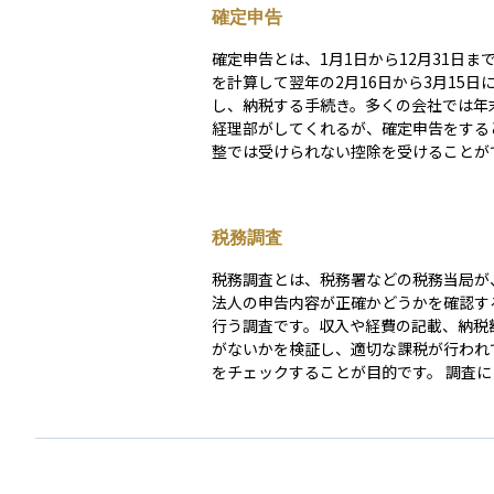
確定申告
確定申告とは、1月1日から12月31日ま
を計算して翌年の2月16日から3月15日
し、納税する手続き。多くの会社では年
経理部がしてくれるが、確定申告をする
整では受けられない控除を受けることが
合もある。確定申告をする必要がある人
告をしないと加算税や延滞税が発生する
税務調査
税務調査とは、税務署などの税務当局が
法人の申告内容が正確かどうかを確認す
行う調査です。収入や経費の記載、納税
がないかを検証し、適切な課税が行われ
をチェックすることが目的です。 調査には、事前
通知がある「任意調査」と、重大な脱税
ある場合に裁判所の令状に基づいて行わ
制調査（査察）」の2種類があります。
人投資家や中小企業が対象となるのは、
が任意調査で、税務署職員が自宅や事務