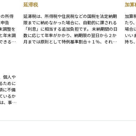
延滞税
加算
での所得
延滞税は、所得税や住民税などの国税を法定納期
加算
に申告
限までに納めなかった場合に、自動的に課される
たり
末調整を
「利息」に相当する追加負担です。 未納期間の日
場合
と年末調
数に応じて年率がかかり、納期限の翌日から２か
いい
できる場
月までは原則として特例基準割合＋１％、それ以
持ち
が確定申
降は＋7.3％（いずれも年度ごとに見直し）と段階
漏れ
。
的に高くなるため、放置すると負担が膨らみやす
期限
い点が特徴です。 修正申告や期限後申告で不足税
で申
額が判明した場合も、その納期限からさかのぼっ
が発生します。 
て延滞税が計算されるため、投資取引の計上漏れ
申告
、個人や
などに気付いたら早めに対応することが節税につ
り、
るために
ながります。
手続
額に不備
が、
ているか
の疑いが
れる「強
一般の個
ほとんど
所を訪