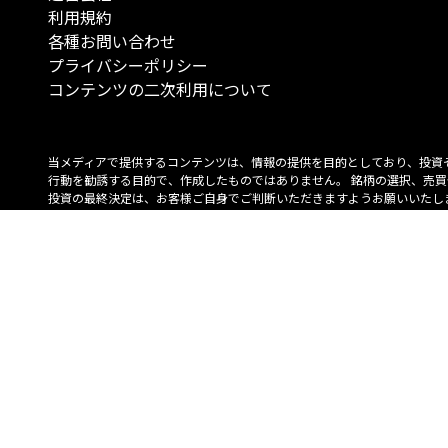
利用規約
各種お問い合わせ
プライバシーポリシー
コンテンツの二次利用について
当メディアで提供するコンテンツは、情報の提供を目的としており、投資
行動を勧誘する目的で、作成したものではありません。 銘柄の選択、売買
投資の最終決定は、お客様ご自身でご判断いただきますようお願いいたしま
コンテンツの情報は、弊社が信頼できると判断した情報源から入手したも
が、その情報源の確実性を保証したものではありません。 また、本コンテ
載内容は、予告なしに変更することがあります。
「投資のコンシェルジュ」はMONO Investmentの登録商標です（登録商標
6527070号）。
Copyright © 2022 株式会社MONO Investment All rights reserved.