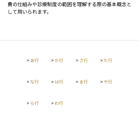
費の仕組みや診療制度の範囲を理解する際の基本概念と
して用いられます。
>
あ行
>
か行
>
さ行
>
た行
>
な行
>
は行
>
ま行
>
や行
>
ら行
>
わ行