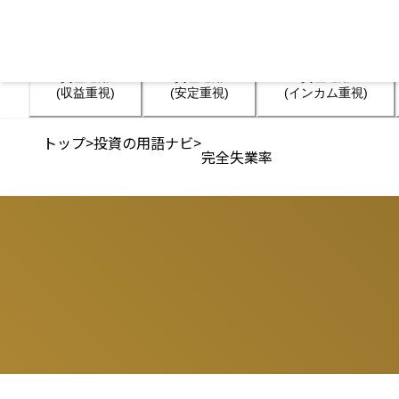
資産運用

資産運用

資産運用

(収益重視)
(安定重視)
(インカム重視)
トップ
>
投資の用語ナビ
>
完全失業率