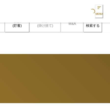
Loading...
MENU
保険

保険

M&A
検索する
(貯蓄)
(掛け捨て)