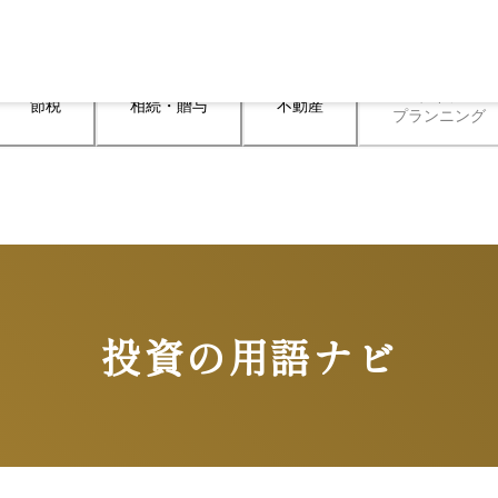
ライフ

節税
相続・贈与
不動産
プランニング
投資の用語ナビ