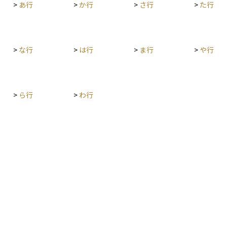
>
あ行
>
か行
>
さ行
>
た行
>
な行
>
は行
>
ま行
>
や行
>
ら行
>
わ行