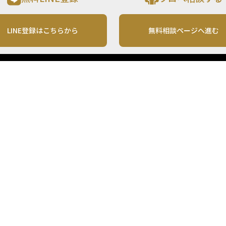
LINE登録はこちらから
無料相談ページへ進む
運営会社
利用規約
各種お問い合わせ
株式会社MONO Investment
プライバシーポリシー
コンテンツの二次利用
ンテンツは、情報の提供を目的としており、投資その他の行動を勧誘する目的で、作
投資の最終決定は、お客様ご自身でご判断いただきますようお願いいたします。 本
から入手したものですが、その情報源の確実性を保証したものではありません。 ま
があります。