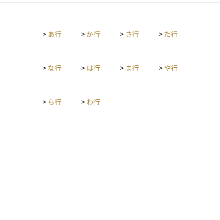
重要になります。老後資金の準備には、確定拠出年金（iDeC
o）やつみたてNISAなどの税制優遇制度を活用する方法や、長
期の投資信託を用いた積立投資が効果的です。また、退職後の
>
あ行
>
か行
>
さ行
>
た行
支出計画やライフスタイルの見直しも含めて、早い段階から具
体的な目標額を設定し、計画的に貯蓄や投資を進めることが大
切です。
>
な行
>
は行
>
ま行
>
や行
>
ら行
>
わ行