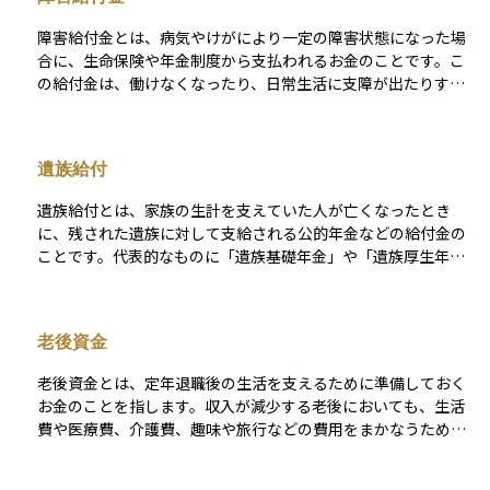
基礎年金で、会社員や公務員など厚生年金に加入していた人
ります。 公的年金の目的は、老後の生活を支えるだけでなく、
は、基礎年金に加えて老齢厚生年金も受け取ることができま
病気や事故で障害を負った人や、家計を支える人を亡くした遺
障害給付金とは、病気やけがにより一定の障害状態になった場
す。原則として65歳から支給されますが、繰上げや繰下げ制度
族を支援することにもあります。財源は、加入者が納める保険
合に、生命保険や年金制度から支払われるお金のことです。こ
を利用することで、受け取り開始年齢を60歳から75歳まで調整
料と税金の一部で成り立っており、現役世代が高齢者を支える
の給付金は、働けなくなったり、日常生活に支障が出たりする
することも可能です。老齢年金は、長年の働きと保険料の積み
「賦課方式」を採用しています。しかし、少子高齢化が進むこ
ような状態になったときに、経済的な負担を軽減することを目
重ねに対して支払われる、生活設計の中心となる制度です。
とで、この仕組みを今後も維持していくことが課題となってい
的としています。民間の保険では「障害状態」の定義が契約ご
ます。公的年金は、すべての国民が支え合い、老後の安心を確
とに異なり、所定の条件を満たした場合に一時金や年金形式で
遺族給付
保するための重要な制度です。
支給されます。また、公的制度では「障害年金」として国民年
金や厚生年金から支給される仕組みがあり、民間の障害給付金
遺族給付とは、家族の生計を支えていた人が亡くなったとき
と併用できる場合もあります。受け取るためには、医師の診断
に、残された遺族に対して支給される公的年金などの給付金の
書や所定の手続きが必要です。将来の予期せぬリスクに備える
ことです。代表的なものに「遺族基礎年金」や「遺族厚生年
うえで、障害給付金は重要な保障の一つです。
金」があり、亡くなった人が保険料を納めていた期間や、死亡
当時の年齢・状況によって、対象となる遺族（配偶者や子ども
など）に支給されます。 これらは公的年金制度の一部であり、
老後資金
遺族の生活を支えるための経済的な支援を目的としています。
資産運用の面では、リスク管理の一環として、万が一のときに
老後資金とは、定年退職後の生活を支えるために準備しておく
備える制度の一つとして知っておくことが大切です。
お金のことを指します。収入が減少する老後においても、生活
費や医療費、介護費、趣味や旅行などの費用をまかなうための
資金です。多くの人にとって、公的年金だけでは十分な生活水
準を維持できないことが多いため、自助努力による資産形成が