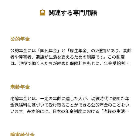
関連する専門用語
公的年金
公的年金には「国民年金」と「厚生年金」の2種類があり、高齢
者や障害者、遺族が生活を支えるための制度です。この制度
は、現役で働く人たちが納めた保険料をもとに、年金受給者に
支給する「世代間扶養」の仕組みで成り立っています。 国民年
金は、日本に住む20歳以上60歳未満のすべての人が加入する制
度です。保険料を一定期間（原則10年以上）納めると、65歳か
老齢年金
ら老齢基礎年金を受け取ることができます。また、障害を負っ
た場合や生計を支える人が亡くなった場合には、障害基礎年金
老齢年金とは、一定の年齢に達した人が、現役時代に納めた年
や遺族基礎年金を受け取ることができます。 厚生年金は、会社
金保険料に基づいて受け取ることができる公的年金のことをい
員や公務員が対象の制度で、国民年金に追加で加入する形にな
います。基本的には、日本の年金制度における「老後の生活を
ります。保険料は給与に応じて決まり、支払った分に応じて将
支えるための給付」であり、国民年金から支給される老齢基礎
来の年金額も増えます。そのため、厚生年金に加入している人
年金と、厚生年金から支給される老齢厚生年金の2つがありま
は、国民年金だけの人よりも多くの年金を受け取ることがで
す。 国民年金に加入していたすべての人が対象となるのが老齢
き、老齢厚生年金のほかに、障害厚生年金や遺族厚生年金もあ
障害給付金