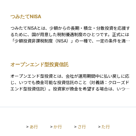
徴は、少額から始められることと分散投資の効果が得やすい点
にあります。ただし、運用管理に必要な信託報酬や購入時手数
つみたてNISA
料などのコストが発生することにも注意が必要です。また、投
資信託ごとに運用方針やリスクの水準が異なり、運用の専門家
つみたてNISAとは、少額からの長期・積立・分散投資を応援す
がその方針に基づいて投資先を選定し、資金を運用していきま
るために、国が用意した税制優遇制度のひとつです。正式には
す。
「少額投資非課税制度（NISA）」の一種で、一定の条件を満た
した投資信託やETFに積立投資をすることで、その運用益や分
配金が最長20年間、非課税になります。 対象商品は金融庁が選
定した長期投資にふさわしい商品に限られているため、初心者
オープンエンド型投資信託
でも安心して始めやすい制度です。毎年の投資上限額が決まっ
ており、計画的に資産を育てていくのに向いています。将来の
オープンエンド型投資とは、会社が運用期間中に払い戻しに応
資産形成を目指す人にとって、つみたてNISAは非常に有効な選
じ、いつでも換金可能な投資信託のこと（対義語：クローズド
択肢のひとつです。
エンド型投資信託）。投資家が換金を希望する場合は、いつで
も会社は基準価格で株式を買い戻す契約となっている。オープ
ンエンド型投資のメリットとしては、投資家側はいつでも換金
の保障があるという安心感を感じられることが挙げられるが、
いつ買戻し請求があってもいいようにするために会社側にコス
トがかかり、結果として利回りが低くなるというデメリットが
>
あ行
>
か行
>
さ行
>
た行
ある。