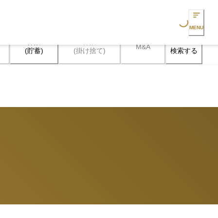
Loading...
MENU
保険

保険

M&A
検索する
(貯蓄)
(掛け捨て)