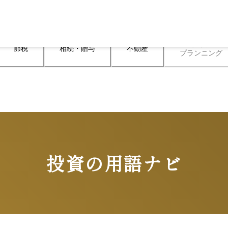
ライフ

節税
相続・贈与
不動産
プランニング
投資の用語ナビ