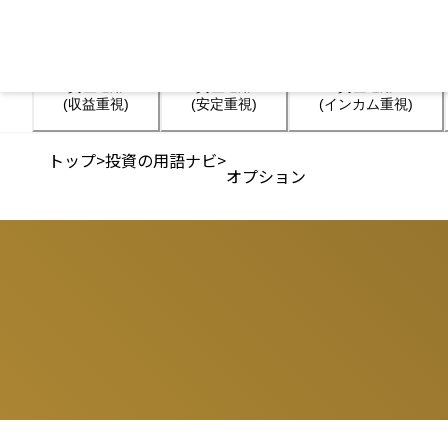
資産運用

資産運用

資産運用

(収益重視)
(安定重視)
(インカム重視)
トップ
>
投資の用語ナビ
>
オプション