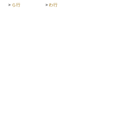
>
ら行
>
わ行