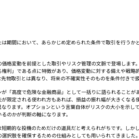
Term
たは期間において、あらかじめ定められた条件で取引を行うか
の価格変動を前提とした取引やリスク管理の文脈で登場します
る権利」である点に特徴があり、価格変動に対する備えや戦略
な先物取引とは異なり、将来の不確実性そのものを条件付きで
ンが「高度で危険な金融商品」として一括りに語られることが
失が限定される使われ方もあれば、損益の振れ幅が大きくなる
異なります。オプションという言葉自体がリスクの大小を示し
いるのかが判断の軸になります。
は短期的な投機のためだけの道具だと考えられがちです。しか
の選択肢を確保するための仕組みとしても用いられてきました