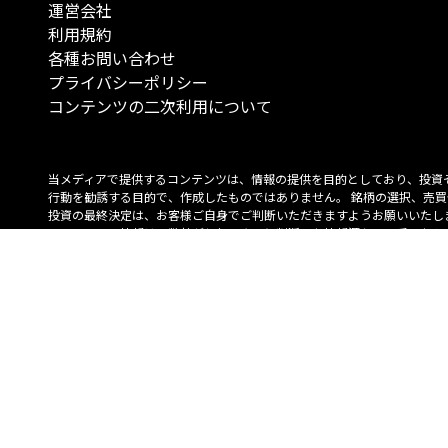
運営会社
利用規約
各種お問い合わせ
プライバシーポリシー
コンテンツの二次利用について
当メディアで提供するコンテンツは、情報の提供を目的としており、投資
行動を勧誘する目的で、作成したものではありません。 銘柄の選択、売買
投資の最終決定は、お客様ご自身でご判断いただきますようお願いいたしま
コンテンツの情報は、弊社が信頼できると判断した情報源から入手したも
が、その情報源の確実性を保証したものではありません。 また、本コンテ
載内容は、予告なしに変更することがあります。
「投資のコンシェルジュ」はMONO Investmentの登録商標です（登録商標
6527070号）。
Copyright © 2022 株式会社MONO Investment All rights reserved.