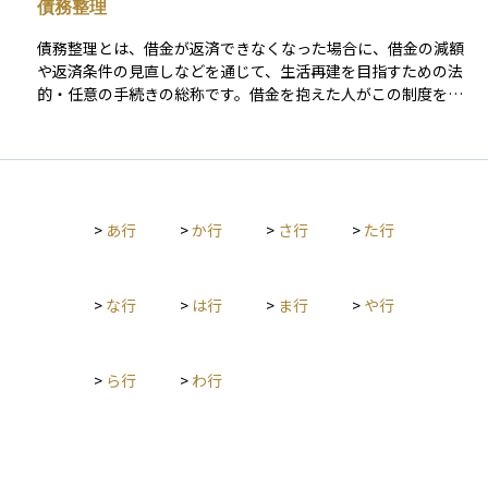
債務整理
す。 利金は、債券を保有することによって得られる「インカム
ゲイン（定期収入）」の一種であり、長期的に安定した収益を
債務整理とは、借金が返済できなくなった場合に、借金の減額
狙う投資スタイルで重視されるポイントです。なお、利金には
や返済条件の見直しなどを通じて、生活再建を目指すための法
所得税や住民税がかかるため、実際の受取額は課税後の金額と
的・任意の手続きの総称です。借金を抱えた人がこの制度を利
なります。
用することで、過剰な返済負担から解放され、現実的な返済計
画を立てることが可能になります。代表的な方法には、裁判所
を通さずに債権者と交渉して和解を図る「任意整理」、裁判所
に申し立てて借金を分割返済する「個人再生」、借金を原則ゼ
ロにする「自己破産」などがあります。資産運用の観点から
>
あ行
>
か行
>
さ行
>
た行
は、債務整理を行った履歴が信用情報に一定期間記録されるた
め、今後の金融取引やローン利用に影響が出る可能性がありま
すが、生活を立て直すための有効な選択肢のひとつです。
>
な行
>
は行
>
ま行
>
や行
>
ら行
>
わ行