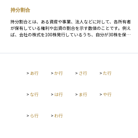
分与には、単なる「清算的分与」だけでなく、離婚後の生活保
持分割合
障を目的とした「扶養的分与」、不貞行為などに対する「慰謝
的分与」も含まれる場合があります。分与の方法は、当事者の
持分割合とは、ある資産や事業、法人などに対して、各所有者
話し合い（協議）によって決められますが、合意できない場合
が保有している権利や出資の割合を示す数値のことです。例え
は家庭裁判所に調停や審判を申し立てることも可能です。財産
ば、会社の株式を100株発行しているうち、自分が30株を保有
分与は、離婚後の経済的安定や公正な清算のために重要な役割
していれば、持分割合は30％となります。 持分割合は、配当や
を果たす制度です。
議決権の割合、清算時の残余財産の分配比率など、所有者とし
ての経済的・法的な権利を決める重要な基準となります。資産
運用や企業経営では、持分割合を理解しておくことで、収益配
分や意思決定への影響度を正しく把握できます。
>
あ行
>
か行
>
さ行
>
た行
>
な行
>
は行
>
ま行
>
や行
>
ら行
>
わ行