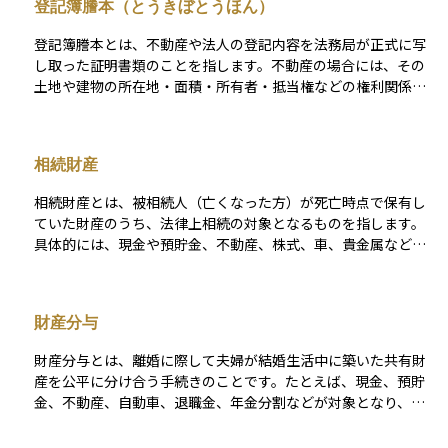
登記簿謄本（とうきぼとうほん）
登記簿謄本とは、不動産や法人の登記内容を法務局が正式に写
し取った証明書類のことを指します。不動産の場合には、その
土地や建物の所在地・面積・所有者・抵当権などの権利関係が
記載されており、誰がどのようにその不動産を所有・利用して
いるのかを明らかにするための重要な資料です。また、法人の
場合には、会社の名称、所在地、代表者、資本金などが記載さ
相続財産
れており、企業の実体を証明する目的で使われます。 「謄本」
とは、登記簿の全部の写しを意味し、部分的な写しである「抄
相続財産とは、被相続人（亡くなった方）が死亡時点で保有し
本」と区別されます。登記簿謄本は、金融機関でのローン申請
ていた財産のうち、法律上相続の対象となるものを指します。
や不動産取引、会社設立手続きなど、さまざまな法的・実務的
具体的には、現金や預貯金、不動産、株式、車、貴金属などの
な場面で必要とされる公的文書であり、その情報の正確性と公
プラスの財産だけでなく、借金やローン、保証債務といったマ
的効力の高さが特徴です。
イナスの財産も含まれます。 相続人は、これらの財産すべてを
一括して引き継ぐ「単純承認」だけでなく、財産の範囲内で債
財産分与
務を引き継ぐ「限定承認」や、相続自体を放棄する「相続放
棄」などの選択も可能です。 なお、生命保険金や死亡退職金な
財産分与とは、離婚に際して夫婦が結婚生活中に築いた共有財
ど、一定の財産は「相続財産」に含まれず、相続税の計算上も
産を公平に分け合う手続きのことです。たとえば、現金、預貯
特別な扱いになることがあります。 相続財産を正しく把握する
金、不動産、自動車、退職金、年金分割などが対象となり、名
ことは、遺産分割協議や相続税申告を円滑に進めるうえで、最
義が夫婦どちらか一方になっている財産であっても、原則とし
初の重要なステップとなります。
て共同で形成されたものであれば分与の対象となります。 財産