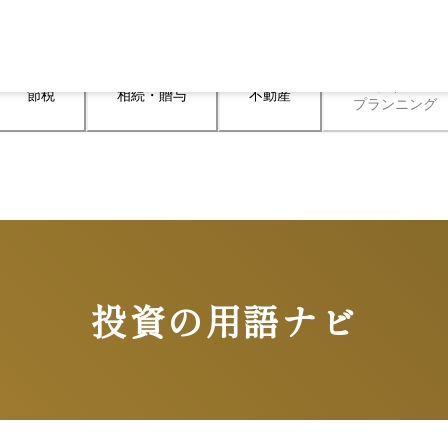
ライフ

節税
相続・贈与
不動産
プランニング
投資の用語ナビ