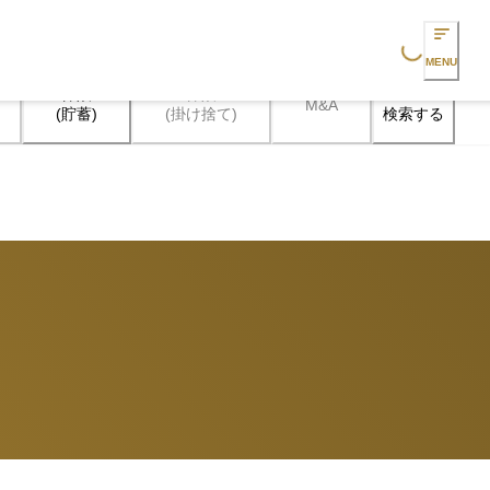
Loading...
MENU
保険

保険

M&A
検索する
(貯蓄)
(掛け捨て)