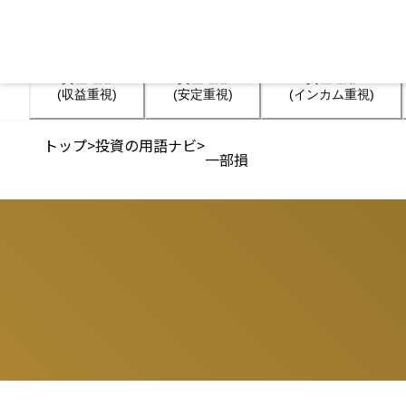
資産運用

資産運用

資産運用

(収益重視)
(安定重視)
(インカム重視)
トップ
>
投資の用語ナビ
>
一部損