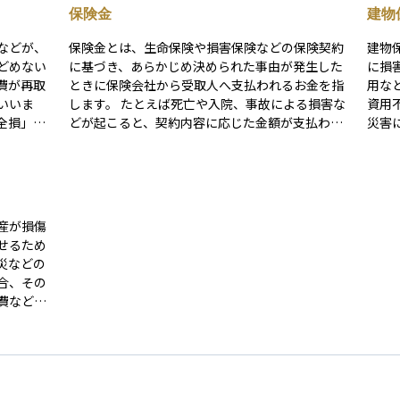
保険金
建物
などが、
保険金とは、生命保険や損害保険などの保険契約
建物
どめない
に基づき、あらかじめ決められた事由が発生した
に損
費が再取
ときに保険会社から受取人へ支払われるお金を指
用な
いいま
します。 たとえば死亡や入院、事故による損害な
資用
全損」と
どが起こると、契約内容に応じた金額が支払われ
災害
損額に相
ます。これは万一の経済的損失を補うために設計
す。 たとえば、火事や台風、落雷、水漏れなどが
 たと
されており、受け取った人は生活費や治療費、修
原因
した場
理費などに充てることができます。
いれ
契約内容
に充
部分的な
不動
産が損傷
産価値の
常に
せるため
前のリス
険」
災などの
約に
合、その
費などが
通りにす
命を延ば
した場
れるのが