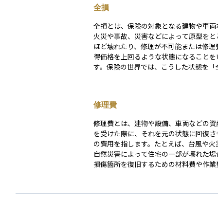
全損
全損とは、保険の対象となる建物や車両
火災や事故、災害などによって原型をと
ほど壊れたり、修理が不可能または修理
得価格を上回るような状態になることを
す。保険の世界では、こうした状態を「
判定し、保険会社が契約金額の全額や実
当する保険金を支払うケースが一般的です。
えば、投資用不動産が火災で完全に焼失
修理費
合、その建物は全損となり、建物保険の
に応じて保険金が支払われます。全損は
修理費とは、建物や設備、車両などの資
損害である「一部損」とは区別され、資
を受けた際に、それを元の状態に回復さ
大部分を失う重大な事態であるため、事
の費用を指します。たとえば、台風や火
ク対策が非常に重要です。
自然災害によって住宅の一部が壊れた場
損傷箇所を復旧するための材料費や作業
これに該当します。目的はあくまで「元
ること」であり、性能を向上させたり寿
したりするような改良は含まれません。 保険の分
野では、建物や設備に「一部損」が発生
合、支払われる保険金の基準として使わ