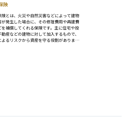
保険
保険とは、火災や自然災害などによって建物
害が発生した場合に、その修理費用や再建費
どを補償してくれる保険です。主に住宅や投
不動産などの建物に対して加入するもので、
によるリスクから資産を守る役割がありま
で建物が損傷した場合、建物保険に加入して
ば保険金が支払われ、修復や建て替えの費用
てることができます。資産運用の観点では、
産投資を行う際にリスク管理の一環として非
重要な保険です。なお、建物保険は「火災保
として販売されることが多く、補償内容は契
よって異なりますので注意が必要です。