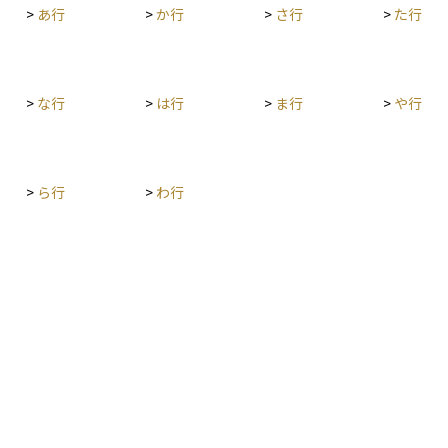
>
あ行
>
か行
>
さ行
>
た行
や資産の
域差など
をもとに
は「修繕
>
な行
>
は行
>
ま行
>
や行
は定期的
な補修費
の期の経
の価値や
>
ら行
>
わ行
本的支
て費用化
処理にお
、工事内
ておくこ
費・修繕
リスクヘ
これらの
る影響は
。