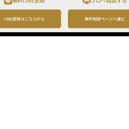
無料LINE登録
プロへ相談する
LINE登録はこちらから
無料相談ページへ進む
運営会社
利用規約
各種お問い合わせ
株式会社MONO Investment
プライバシーポリシー
コンテンツの二次利用
ンテンツは、情報の提供を目的としており、投資その他の行動を勧誘する目的で、作
投資の最終決定は、お客様ご自身でご判断いただきますようお願いいたします。 本
から入手したものですが、その情報源の確実性を保証したものではありません。 ま
があります。