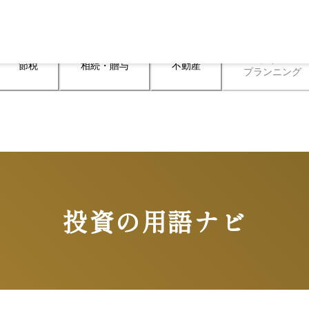
ライフ

節税
相続・贈与
不動産
プランニング
投資の用語ナビ