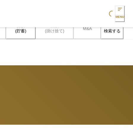
Loading...
MENU
保険

保険

M&A
検索する
(貯蓄)
(掛け捨て)