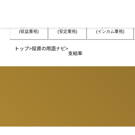
資産運用

資産運用

資産運用

(収益重視)
(安定重視)
(インカム重視)
トップ
>
投資の用語ナビ
>
支給率