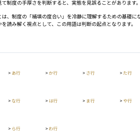
見て制度の手厚さを判断すると、実態を見誤ることがあります
とは、制度の「補填の度合い」を冷静に理解するための基礎に
かを読み解く視点として、この用語は判断の起点となります。
>
あ行
>
か行
>
さ行
>
た行
>
な行
>
は行
>
ま行
>
や行
>
ら行
>
わ行