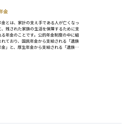
年金
年金とは、家計の支え手である人が亡くなっ
に、残された家族の生活を保障するために支
れる年金のことです。公的年金制度の中に組
まれており、国民年金から支給される「遺族
年金」と、厚生年金から支給される「遺族厚
金」があります。対象となるのは、主に配偶
子どもで、支給額や期間は家族構成や被保険
加入状況などによって異なります。遺族年金
残された家族が安定した生活を続けるための
な支援制度として、生活設計においてとても
な役割を果たします。