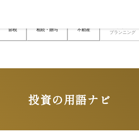
ライフ

節税
相続・贈与
不動産
プランニング
投資の用語ナビ