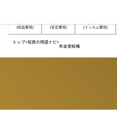
資産運用

資産運用

資産運用

(収益重視)
(安定重視)
(インカム重視)
トップ
>
投資の用語ナビ
>
年金受給権