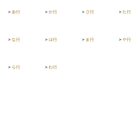
んきんネ
の方にも、年金は老後資金の柱の一つとなるた
>
あ行
>
か行
>
さ行
>
た行
オンライ
め、この請求手続きについて理解しておくことは
大切です。
>
な行
>
は行
>
ま行
>
や行
>
ら行
>
わ行