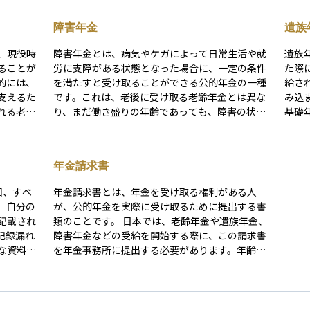
障害年金
遺族
、現役時
障害年金とは、病気やケガによって日常生活や就
遺族
ることが
労に支障がある状態となった場合に、一定の条件
た際
的には、
を満たすと受け取ることができる公的年金の一種
給さ
支えるた
です。これは、老後に受け取る老齢年金とは異な
み込
れる老齢
り、まだ働き盛りの年齢であっても、障害の状態
基礎
齢厚生年
に応じて生活を支えるために支給されるもので
生年
す。 受け取るためには、初診日の時点で年金制度
者や
で、会社
に加入していたことや、一定の保険料納付要件を
者の
年金請求書
人は、基
満たしていること、そして障害の程度が法律で定
は、
ことがで
められた等級に該当することが必要です。障害年
公的
回、すべ
年金請求書とは、年金を受け取る権利がある人
すが、繰
金には「障害基礎年金」と「障害厚生年金」の2
重要
、自分の
が、公的年金を実際に受け取るために提出する書
け取り開
種類があり、どの年金制度に加入していたかによ
記載され
類のことです。 日本では、老齢年金や遺族年金、
とも可能で
って対象や支給額が異なります。これは障害を抱
記録漏れ
障害年金などの受給を開始する際に、この請求書
積み重ね
えながらも暮らしていく人の経済的な支えとなる
な資料で
を年金事務所に提出する必要があります。年齢や
なる制度
大切な制度です。
、より詳し
加入期間、受給条件を満たしていても、この請求
、老後の
書を提出しない限り年金の受け取りは始まりませ
ります。
ん。 手続きには本人確認書類や口座情報なども必
や将来の
要で、正確な記入と準備が重要です。投資初心者