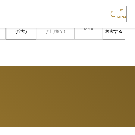
Loading...
MENU
保険

保険

M&A
検索する
(貯蓄)
(掛け捨て)