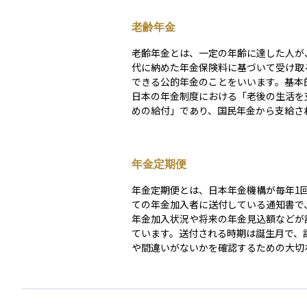
老齢年金
老齢年金とは、一定の年齢に達した人が
代に納めた年金保険料に基づいて受け取
できる公的年金のことをいいます。基本
日本の年金制度における「老後の生活を
めの給付」であり、国民年金から支給さ
基礎年金と、厚生年金から支給される老
金の2つがあります。 国民年金に加入していたす
べての人が対象となるのが老齢基礎年金
年金定期便
員や公務員など厚生年金に加入していた
礎年金に加えて老齢厚生年金も受け取る
年金定期便とは、日本年金機構が毎年1
きます。原則として65歳から支給されま
ての年金加入者に送付している通知書で
上げや繰下げ制度を利用することで、受
年金加入状況や将来の年金見込額などが
始年齢を60歳から75歳まで調整するこ
ています。送付される時期は誕生月で、
す。老齢年金は、長年の働きと保険料の
や間違いがないかを確認するための大切
に対して支払われる、生活設計の中心と
す。35歳・45歳・59歳の節目の年には
です。
い情報が載った特別バージョンが送られ
生活設計を具体的に考えるきっかけにな
内容を確認することで、年金記録の確認