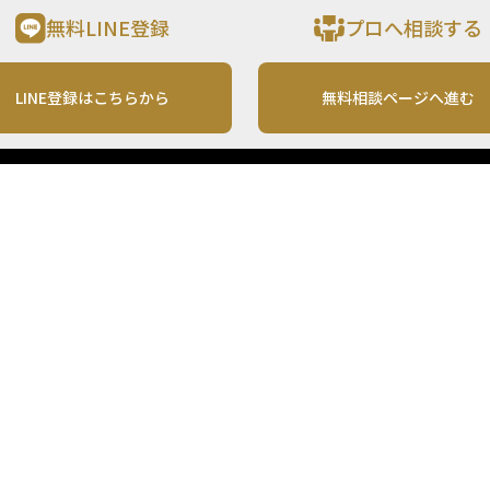
無料LINE登録
プロへ相談する
LINE登録はこちらから
無料相談ページへ進む
運営会社
利用規約
各種お問い合わせ
株式会社MONO Investment
プライバシーポリシー
コンテンツの二次利用
ンテンツは、情報の提供を目的としており、投資その他の行動を勧誘する目的で、作
投資の最終決定は、お客様ご自身でご判断いただきますようお願いいたします。 本
から入手したものですが、その情報源の確実性を保証したものではありません。 ま