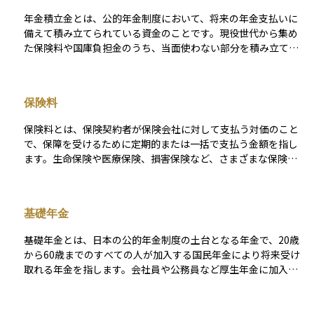
年金積立金とは、公的年金制度において、将来の年金支払いに
備えて積み立てられている資金のことです。現役世代から集め
た保険料や国庫負担金のうち、当面使わない部分を積み立て、
主に国の機関や委託先によって運用されています。この運用に
よって得られる収益は、将来の年金財政を安定させるために役
立ちます。 代表的な運用主体は「GPIF（年金積立金管理運用独
保険料
立行政法人）」で、日本国内外の株式や債券などに分散投資を
行っています。長寿化や少子化が進む中で、年金積立金の効率
保険料とは、保険契約者が保険会社に対して支払う対価のこと
的かつ安定的な運用は、年金制度の持続性にとって極めて重要
で、保障を受けるために定期的または一括で支払う金額を指し
です。
ます。生命保険や医療保険、損害保険など、さまざまな保険商
品に共通する基本的な要素です。保険料は、契約時の年齢・性
別・保険金額・保障内容・加入期間・健康状態などに基づいて
算出され、一般にリスクが高いほど保険料も高くなります。 ま
基礎年金
た、主契約に加えて特約（オプション）を付加することで、保
険料が増えることもあります。保険料は、契約を維持し続ける
基礎年金とは、日本の公的年金制度の土台となる年金で、20歳
ために必要な支出であり、未納が続くと保障が失効する場合も
から60歳までのすべての人が加入する国民年金により将来受け
あるため、支払計画を立てることが大切です。資産運用の観点
取れる年金を指します。会社員や公務員など厚生年金に加入し
からも、保険料の支払いが家計に与える影響や、保障と費用の
ている人も、まずこの基礎年金を共通部分として受け取ったう
バランスを見極めることは、ライフプラン設計において重要な
えで、勤め先を通じて上乗せされる年金を受け取ります。 支給
判断材料となります。
開始年齢は原則65歳で、保険料を納めた期間に応じて受取額が