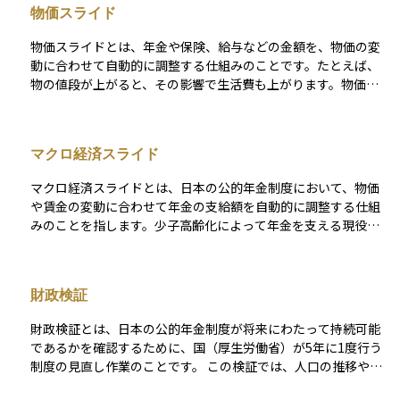
物価スライド
決まり、未納期間が多いと将来の年金額が減る仕組みです。こ
のため、老後の生活資金の基礎をつくる大切な制度として、若
物価スライドとは、年金や保険、給与などの金額を、物価の変
いうちから保険料を継続して納めることが重要になります。
動に合わせて自動的に調整する仕組みのことです。たとえば、
物の値段が上がると、その影響で生活費も上がります。物価ス
ライドが導入されている制度では、こうした物価上昇に応じて
支給額が増えることで、受け取る人の実質的な生活水準が保た
れるようになっています。 反対に物価が下がったときには、支
マクロ経済スライド
給額が減ることもありますが、日本の公的年金では一定の下限
があるため、大きく下がることはまれです。物価の変動に敏感
マクロ経済スライドとは、日本の公的年金制度において、物価
な制度設計により、インフレやデフレの影響を和らげる目的で
や賃金の変動に合わせて年金の支給額を自動的に調整する仕組
使われる仕組みです。
みのことを指します。少子高齢化によって年金を支える現役世
代が減少し、年金財政に負担がかかる中で、将来にわたって制
度を持続させるために導入されました。具体的には、物価や賃
金が上がっても、その上昇分をそのまま年金額に反映させるの
財政検証
ではなく、調整率を差し引いて年金額を抑えます。これによ
り、現役世代と高齢世代の負担のバランスを保ち、制度の安定
財政検証とは、日本の公的年金制度が将来にわたって持続可能
性を高めています。投資初心者にとっては、「年金額を自動的
であるかを確認するために、国（厚生労働省）が5年に1度行う
に少しずつ抑えて、制度を長持ちさせる仕組み」と理解すると
制度の見直し作業のことです。 この検証では、人口の推移や経
わかりやすいでしょう。
済成長率、物価上昇率、労働参加率など、さまざまな将来の見