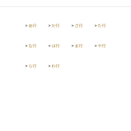
通しをもとに、年金の収支がどうなっていくかを長期的に予測
します。 年金は長期間にわたって支給される制度であるため、
短期的な視点ではなく、100年先までの持続可能性を見通すこ
とが求められます。財政検証の結果は、将来の給付水準や保険
>
あ行
>
か行
>
さ行
>
た行
料水準の調整、制度改正の判断材料として活用されます。 たと
えば、経済が低迷し続けた場合に年金水準がどの程度まで下が
るのか、逆に経済が順調に成長した場合にはどうなるのかな
ど、複数のシナリオで分析されます。この検証は、国民が年金
>
な行
>
は行
>
ま行
>
や行
制度に安心して加入・受給できるよう、透明性を確保する役割
も果たしています。
>
ら行
>
わ行