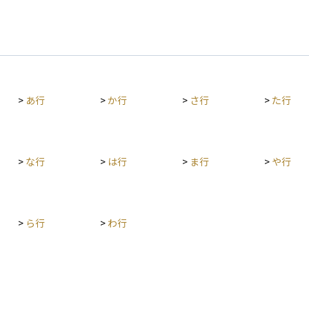
>
あ行
>
か行
>
さ行
>
た行
>
な行
>
は行
>
ま行
>
や行
>
ら行
>
わ行