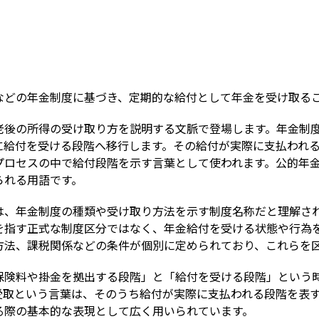
Term
などの年金制度に基づき、定期的な給付として年金を受け取る
老後の所得の受け取り方を説明する文脈で登場します。年金制
に給付を受ける段階へ移行します。その給付が実際に支払われ
プロセスの中で給付段階を示す言葉として使われます。公的年
られる用語です。
は、年金制度の種類や受け取り方法を示す制度名称だと理解さ
を指す正式な制度区分ではなく、年金給付を受ける状態や行為
方法、課税関係などの条件が個別に定められており、これらを
保険料や掛金を拠出する段階」と「給付を受ける段階」という
受取という言葉は、そのうち給付が実際に支払われる段階を表
る際の基本的な表現として広く用いられています。