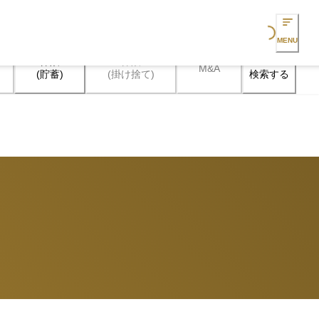
Loading...
MENU
保険

保険

M&A
検索する
(貯蓄)
(掛け捨て)