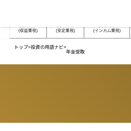
資産運用

資産運用

資産運用

(収益重視)
(安定重視)
(インカム重視)
トップ
>
投資の用語ナビ
>
年金受取