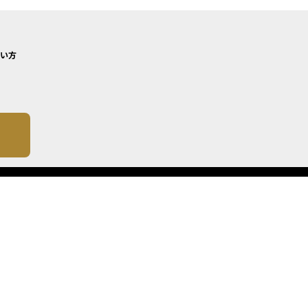
い方
について