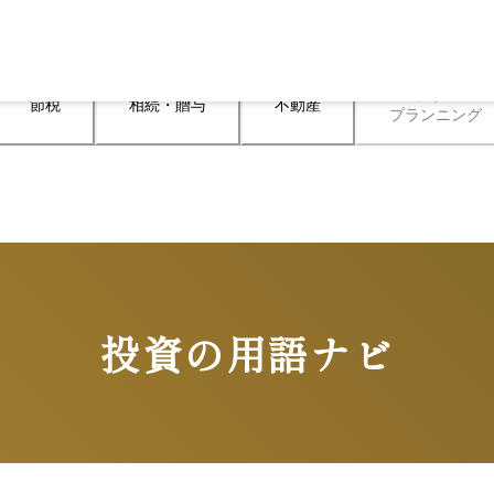
ライフ

節税
相続・贈与
不動産
プランニング
投資の用語ナビ