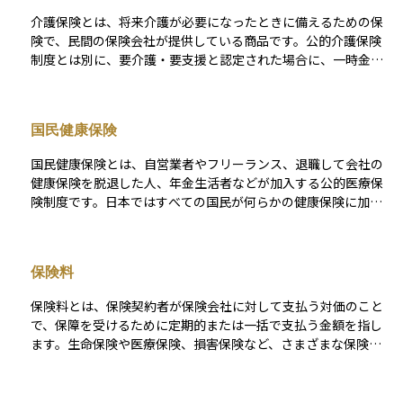
では、均等割は収入に関係なく発生するため、最低限の税負担
介護保険とは、将来介護が必要になったときに備えるための保
として家計管理に織り込んでおくことが大切です。
険で、民間の保険会社が提供している商品です。公的介護保険
制度とは別に、要介護・要支援と認定された場合に、一時金や
年金形式で保険金を受け取れるのが特徴です。 この保険の目的
は、公的制度だけではまかないきれない介護費用を補い、自分
自身や家族の経済的な負担を軽減することにあります。 特に高
国民健康保険
齢化が進む現代社会において、老後の安心を支える備えとして
注目されている保険のひとつです。 なお、保険の保障内容や保
国民健康保険とは、自営業者やフリーランス、退職して会社の
険金の受け取り条件は商品ごとに大きく異なります。加入を検
健康保険を脱退した人、年金生活者などが加入する公的医療保
討する際には、補償の範囲や条件をしっかり確認することが重
険制度です。日本ではすべての国民が何らかの健康保険に加入
要です。
する「国民皆保険制度」が採用されており、会社員や公務員が
加入する「被用者保険」に対して、それ以外の人が加入するの
がこの国民健康保険です。 市区町村が運営主体となっており、
保険料
加入・脱退の手続きや保険料の納付、医療費の給付などは、住
民票のある自治体で行います。保険料は前年の所得や世帯の構
保険料とは、保険契約者が保険会社に対して支払う対価のこと
成に応じて決まり、原則として医療機関では医療費の3割を自己
で、保障を受けるために定期的または一括で支払う金額を指し
負担すれば診療を受けられます。病気やけが、出産などの際に
ます。生命保険や医療保険、損害保険など、さまざまな保険商
医療費の支援を受けるための基本的な仕組みであり、フリーラ
品に共通する基本的な要素です。保険料は、契約時の年齢・性
ンスや非正規労働者にとっては重要な生活保障となる制度で
別・保険金額・保障内容・加入期間・健康状態などに基づいて
す。
算出され、一般にリスクが高いほど保険料も高くなります。 ま