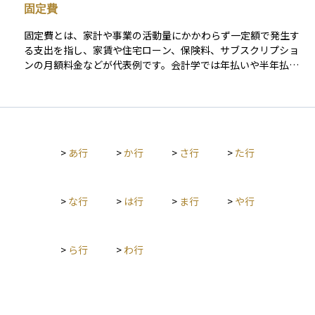
固定費
た、主契約に加えて特約（オプション）を付加することで、保
険料が増えることもあります。保険料は、契約を維持し続ける
固定費とは、家計や事業の活動量にかかわらず一定額で発生す
ために必要な支出であり、未納が続くと保障が失効する場合も
る支出を指し、家賃や住宅ローン、保険料、サブスクリプショ
あるため、支払計画を立てることが大切です。資産運用の観点
ンの月額料金などが代表例です。会計学では年払いや半年払の
からも、保険料の支払いが家計に与える影響や、保障と費用の
保険料、固定資産税のように周期的に発生する費用も固定費に
バランスを見極めることは、ライフプラン設計において重要な
含めます。一方、電気代や水道代、携帯電話の従量課金部分の
判断材料となります。
ように使用量で増減する支出は変動費として区別するのが一般
的です。 資産運用を始める前に固定費を正確に把握しておく
と、毎月の可処分所得から変動費を差し引いた「投資に回せる
>
あ行
>
か行
>
さ行
>
た行
余裕資金」が明確になります。また、通信プランの見直しや不
要な保険・サブスクの解約などで固定費を削減すれば、その効
果は長期間持続するため資産形成を加速できます。ただし、解
約手数料や補償の減少など将来のリスクと削減額を比較し、総
>
な行
>
は行
>
ま行
>
や行
合的なコストメリットを確認したうえで判断することが重要で
す。
>
ら行
>
わ行