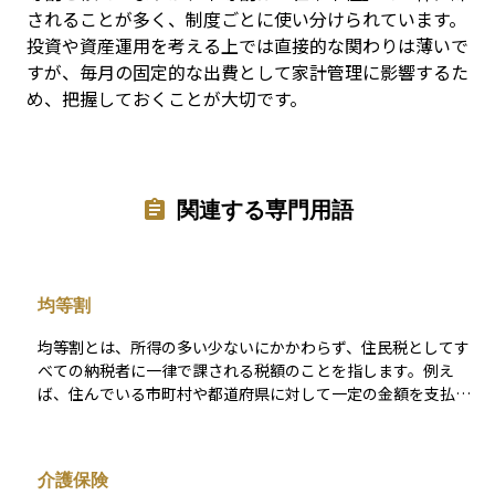
されることが多く、制度ごとに使い分けられています。
投資や資産運用を考える上では直接的な関わりは薄いで
すが、毎月の固定的な出費として家計管理に影響するた
め、把握しておくことが大切です。
関連する専門用語
均等割
均等割とは、所得の多い少ないにかかわらず、住民税としてす
べての納税者に一律で課される税額のことを指します。例え
ば、住んでいる市町村や都道府県に対して一定の金額を支払う
形で、地域社会の行政サービスを維持するために使われます。
金額は自治体ごとに定められていますが、全国的に大きな差は
ありません。所得に応じて課税される「所得割」と並び、住民
介護保険
税を構成する二つの柱の一つです。投資や資産運用を考える上