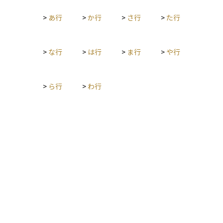
の対象期間、年金記録、税金計算などにも関係してくる重要な
>
あ行
>
か行
>
さ行
>
た行
日付であり、各種申請書類にも記載されるため、正確な把握が
求められます。
>
な行
>
は行
>
ま行
>
や行
>
ら行
>
わ行