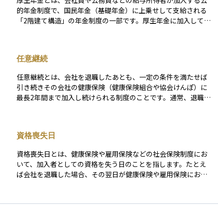
厚生年金とは、会社員や公務員などの給与所得者が加入する公
的年金制度で、国民年金（基礎年金）に上乗せして支給される
「2階建て構造」の年金制度の一部です。厚生年金に加入してい
る人は、基礎年金に加えて、収入に応じた保険料を支払い、将
来はその分に応じた年金額を受け取ることができます。 保険料
は労使折半で、勤務先と本人がそれぞれ負担します。原則とし
任意継続
て70歳未満の従業員が対象で、加入・脱退や保険料の納付、記
録管理は日本年金機構が行っています。老後の年金だけでな
任意継続とは、会社を退職したあとも、一定の条件を満たせば
く、障害年金や遺族年金なども含む包括的な保障があり、給与
引き続きその会社の健康保険（健康保険組合や協会けんぽ）に
収入がある人にとっては、生活保障の中心となる制度です。
最長2年間まで加入し続けられる制度のことです。通常、退職す
ると会社の健康保険の資格を喪失しますが、任意継続を選べ
ば、退職後も同じ健康保険証を使って医療を受けることができ
ます。 この制度を利用するには、退職日の翌日から20日以内に
資格喪失日
申請する必要があり、保険料は全額自己負担（会社負担分も含
む）となる点に注意が必要です。任意継続は、年齢や持病など
資格喪失日とは、健康保険や雇用保険などの社会保険制度にお
の理由で国民健康保険よりも保険料が安くなる場合があるた
いて、加入者としての資格を失う日のことを指します。たとえ
め、比較検討して選ぶことが大切です。
ば会社を退職した場合、その翌日が健康保険や雇用保険におけ
る資格喪失日となるのが一般的です。 この日をもって、会社の
保険制度に基づく給付を受ける権利が終了し、代わりに国民健
康保険への加入や、雇用保険からの失業給付などの手続きが必
要になることがあります。資格喪失日は、その後の保険や給付