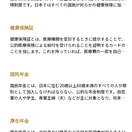
険制度です。日本ではすべての国民が何らかの健康保険に加入
する「国民皆保険制度」が採用されており、会社員や公務員が
加入する「被用者保険」に対して、それ以外の人が加入するの
がこの国民健康保険です。 市区町村が運営主体となっており、
健康保険証
加入・脱退の手続きや保険料の納付、医療費の給付などは、住
民票のある自治体で行います。保険料は前年の所得や世帯の構
健康保険証とは、医療機関を受診するときに提示することで、
成に応じて決まり、原則として医療機関では医療費の3割を自己
公的医療保険による給付を受けられることを証明するカードの
負担すれば診療を受けられます。病気やけが、出産などの際に
ことを指します。これを持っていれば、医療費の一部を自己負
医療費の支援を受けるための基本的な仕組みであり、フリーラ
担するだけで診察や治療を受けることができます。 会社員や公
ンスや非正規労働者にとっては重要な生活保障となる制度で
務員は勤務先を通じて健康保険組合や協会けんぽから交付さ
す。
れ、自営業者やフリーランスは国民健康保険に加入することで
国民年金
市区町村から発行されます。記載内容には氏名、生年月日、保
険者番号、被保険者区分などが含まれ、扶養家族にも交付され
国民年金とは、日本に住む20歳以上60歳未満のすべての人が原
る場合があります。万が一資格を失った後に使用すると医療費
則として加入しなければならない、公的な年金制度です。自営
の返還や罰則が発生する可能性があるため、異動や就職・退職
業の人や学生、専業主婦（夫）などが主に対象となり、将来の
時には返却や切り替えの手続きを行うことが大切です。
老後の生活を支える「老齢基礎年金」だけでなく、障害を負っ
たときの「障害基礎年金」や、死亡した際の遺族のための「遺
族基礎年金」なども含まれています。毎月一定の保険料を支払
厚生年金
うことで、将来必要となる生活の土台を作る仕組みであり、日
本の年金制度の基本となる重要な制度です。