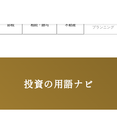
ライフ

節税
相続・贈与
不動産
プランニング
投資の用語ナビ