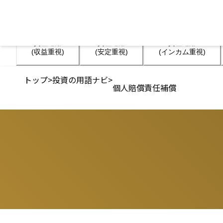
資産運用

資産運用

資産運用

(収益重視)
(安定重視)
(インカム重視)
トップ
>
投資の用語ナビ
>
個人賠償責任補償