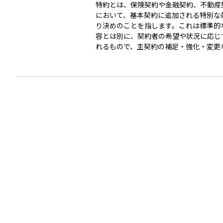
特約とは、保険契約や金融契約、不動産
において、基本契約に追加される特別な
り決めのことを指します。これは標準的
容とは別に、契約者の希望や状況に応じ
れるもので、主契約の補足・強化・変更
的とします。 たとえば、生命保険では「災害特
約」や「払込免除特約」などがあり、基
に加えて追加の保障や条件変更を可能に
特約は自由度が高い反面、内容や適用条
になることもあるため、契約時にはその
確に理解しておくことが重要です。資産
険設計においては、特約の有無によって
スク対応力やコスト負担が大きく変わる
あるため、戦略的に選ぶべき要素のひと