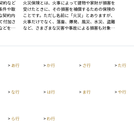
契約など
火災保険とは、火事によって建物や家財が損害を
条件や取
受けたときに、その損害を補償するための保険の
な契約内
ことです。ただし名前に「火災」とありますが、
て付加さ
火事だけでなく、落雷、爆発、風災、水災、盗難
などを目
など、さまざまな災害や事故による損害も対象に
含まれることがあります。 保険の内容や補償範囲
本の保障
は契約によって異なり、自分の住まいや生活スタ
します。
イルに合わせて選ぶことが大切です。住宅ローン
件が複雑
を利用する際には、火災保険の加入が必須とされ
内容を正
ることが一般的です。もしものときに大きな経済
>
あ行
>
か行
>
さ行
>
た行
運用や保
的損失を防ぐための基本的な備えとして、多くの
将来のリ
家庭で活用されています。
可能性が
つです。
>
な行
>
は行
>
ま行
>
や行
>
ら行
>
わ行