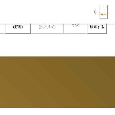
Loading...
MENU
保険

保険

M&A
検索する
(貯蓄)
(掛け捨て)