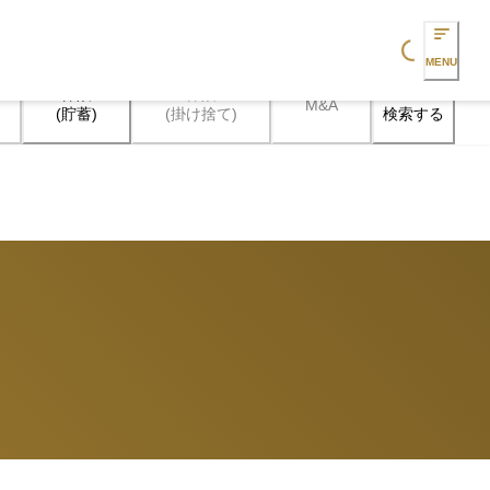
Loading...
MENU
保険

保険

M&A
検索する
(貯蓄)
(掛け捨て)