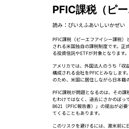
PFIC課税（ピ
読み：
ぴいえふあいしいかぜい
PFIC課税（ピーエフアイシー課税
される米国独自の課税制度です。正式名称は「
る投資信託やETFが対象となります
アメリカでは、外国法人のうち「収益
構成される会社をPFICとみなしま
のため、米国に居住しながら日本籍の
PFIC課税が問題となるのは、その
むわけではなく、過去にさかのぼって利
8621（PFIC報告書）」の提出
てくることもあります。
このリスクを避けるには、渡米前に日