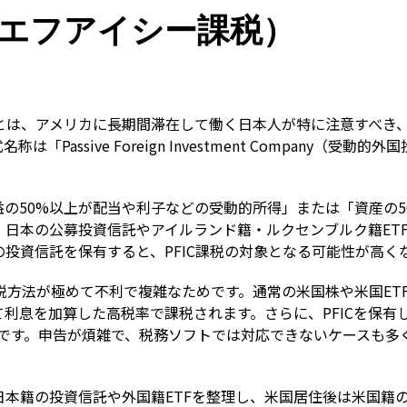
Term
ーエフアイシー課税）
）とは、アメリカに長期間滞在して働く日本人が特に注意すべき
Passive Foreign Investment Company（
。
の50%以上が配当や利子などの受動的所得」または「資産の5
す。日本の公募投資信託やアイルランド籍・ルクセンブルク籍ET
投資信託を保有すると、PFIC課税の対象となる可能性が高く
課税方法が極めて不利で複雑なためです。通常の米国株や米国E
息を加算した高税率で課税されます。さらに、PFICを保有してい
が必要です。申告が煩雑で、税務ソフトでは対応できないケースも
本籍の投資信託や外国籍ETFを整理し、米国居住後は米国籍の