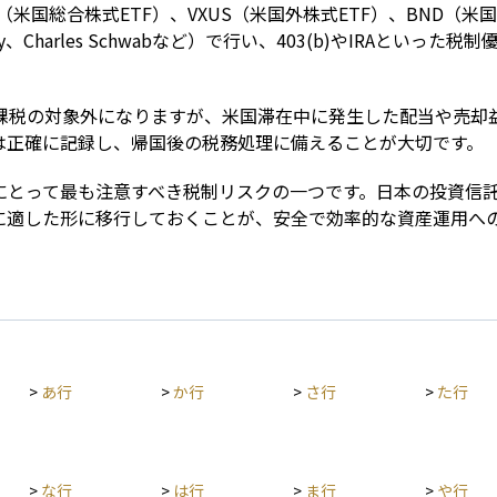
（米国総合株式ETF）、VXUS（米国外株式ETF）、BND（米
lity、Charles Schwabなど）で行い、403(b)やIRAと
C課税の対象外になりますが、米国滞在中に発生した配当や売却
は正確に記録し、帰国後の税務処理に備えることが大切です。
人にとって最も注意すべき税制リスクの一つです。日本の投資信
に適した形に移行しておくことが、安全で効率的な資産運用へ
>
あ行
>
か行
>
さ行
>
た行
>
な行
>
は行
>
ま行
>
や行