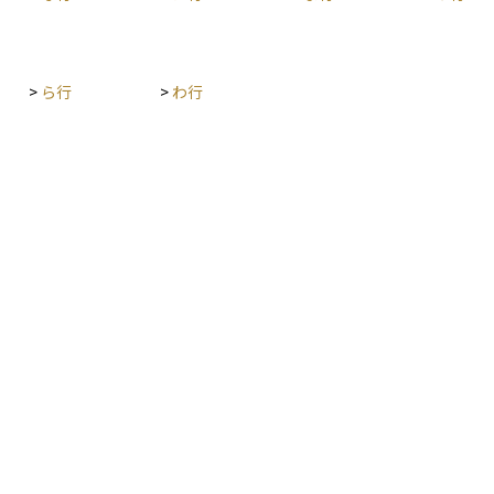
>
ら行
>
わ行