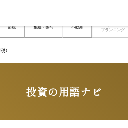
ライフ

節税
相続・贈与
不動産
プランニング
課税）
投資の用語ナビ