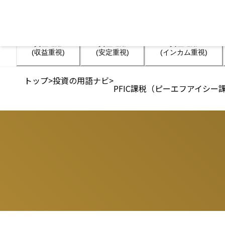
資産運用

資産運用

資産運用

(収益重視)
(安定重視)
(インカム重視)
トップ
>
投資の用語ナビ
>
PFIC課税（ピーエフアイシー