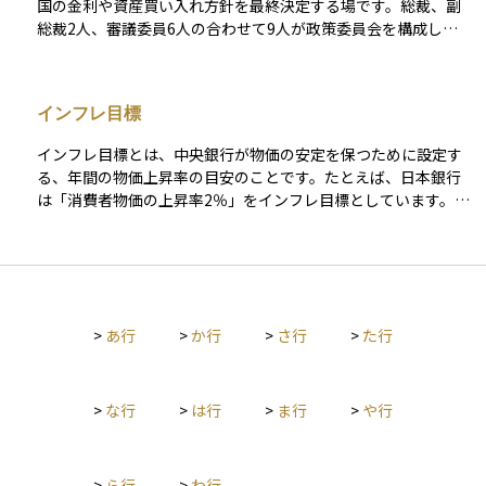
合の結果には多くの投資家が注目しています。
国の金利や資産買い入れ方針を最終決定する場です。総裁、副
金利など、私たちの生活に関わる金利にも波及します。また、
総裁2人、審議委員6人の合わせて9人が政策委員会を構成し、
株式市場・債券市場・為替市場にも大きな影響を与えるため、
会合では多数決によって結論が出されます。会社に例えれば取
投資家にとっては極めて重要な経済指標です。 たとえば、中央
締役会に相当し、日本経済のかじ取り役として位置付けられて
銀行が予想以上に利上げを行った場合は、株式市場が下落し、
います。 会合の初日はエコノミストや市場担当者から景気、物
通貨が上昇する可能性があります。逆に利下げが行われれば、
インフレ目標
価、為替などの最新データを聞き取り、論点を整理します。2日
株高・通貨安につながることが一般的です。 各国の中央銀行
目の午前中に委員どうしが討議を深め、昼前後に政策方針を採
（例：日本銀行、FRB、ECBなど）は、定期的に会合を開き、
インフレ目標とは、中央銀行が物価の安定を保つために設定す
決して確定します。決まる内容は多岐にわたり、短期の政策金
経済情勢や物価の動向を見ながら政策金利を調整しています。
る、年間の物価上昇率の目安のことです。たとえば、日本銀行
利をどの水準に誘導するか、長期金利を制御するイールドカー
は「消費者物価の上昇率2％」をインフレ目標としています。
ブ・コントロールをどう設定するか、国債や上場投資信託の買
これは物価があまりにも上がりすぎて経済が混乱したり、逆に
い入れ枠をどうするか、さらには景気と物価の先行き見通しま
下がりすぎてデフレになることを防ぐための指針です。インフ
で扱います。4月、7月、10月、1月の会合では「経済・物価情
レ目標を明確にすることで、市場や企業、家計が将来の物価の
勢の展望」（通称展望レポート）もまとめられ、GDP成長率や
見通しを立てやすくなり、経済活動が安定しやすくなるという
消費者物価上昇率の予測が更新されるため、注目度がとくに高
効果があります。資産運用においても、物価の上昇はお金の価
くなります。 決定内容は当日の昼ごろに声明文として日本銀行
>
あ行
>
か行
>
さ行
>
た行
値を減らす要因となるため、インフレ目標は投資判断の重要な
のウェブサイトに掲載され、その数時間後には総裁が会見で詳
参考情報になります。
細を説明します。市場は事前予想と実際の決定を瞬時に比べる
ため、円相場や株価、長期金利が数分で大きく動くことがあり
>
な行
>
は行
>
ま行
>
や行
ます。声明文と会見の要旨を理解するだけでも金融市場の反応
を読み解くヒントになりますが、さらに深掘りしたい投資家は
会合からおよそ1か月後に公表される議事要旨、3か月後に公表
される詳細な議事録にも目を通すと、委員一人ひとりの発言や
>
ら行
>
わ行