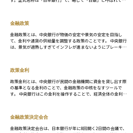
す。正式名称は「日本銀行」で、略して「日銀」と呼ばれてい
ます。 日本円の発行や流通の管理、物価の安定を目的とした金
融政策の運営、国の財政資金の出納業務などを行っています。
たとえば、景気が落ち込んだときには政策金利を引き下げた
金融政策
り、国債を買い入れることで市中にお金を供給し、経済活動を
後押しします。逆に、インフレが進み過ぎた場合には引き締め
金融政策とは、中央銀行が物価の安定や景気の安定を目指し
策を講じて物価の安定を図ります。 さらに、金融機関同士の決
て、金利や通貨の供給量を調整する政策のことです。 中央銀行
済を円滑に行うための仕組みや、金融システム全体の信頼性を
は、景気が過熱しすぎてインフレが進まないようにブレーキを
保つための監視・支援も担っています。投資や資産運用を行う
かけたり、景気が落ち込んだときには刺激策として金融緩和を
うえでは、日銀の政策や会合、総裁の発言が市場に与える影響
行ったりして、経済全体のバランスを保とうとします。 主な金
を注視することが非常に重要です。
融政策の手段には、以下のようなものがあります： - 政策金利
政策金利
の操作（利下げ・利上げ）：短期金利を上下させて、消費や投
資を刺激・抑制します。 - 公開市場操作：中央銀行が国債など
政策金利とは、中央銀行が民間の金融機関に資金を貸し出す際
を売買することで、市場の資金量を調整します。 - 預金準備率
の基準となる金利のことで、金融政策の中核をなすツールで
の変更：銀行が中央銀行に預ける準備金の割合を調整すること
す。 中央銀行はこの金利を操作することで、経済全体の金利水
で、貸し出し可能な資金量をコントロールします。 金融政策
準や通貨の流れを調整し、景気や物価の安定を図ります。たと
は、株式や債券、為替市場にも大きな影響を与えます。たとえ
えば、景気が冷え込んでいるときには政策金利を引き下げて
ば、利下げが行われれば企業の資金調達コストが下がり、株価
（利下げ）お金を借りやすくし、消費や投資を促進します。逆
の上昇要因となる一方で、金利低下により通貨が下落しやすく
金融政策決定会合
に、インフレが進みすぎているときには政策金利を引き上げて
なることもあります。 このように、金融政策の動向は資産運用
（利上げ）需要を抑え、物価の上昇をコントロールしようとし
において非常に重要なファクターであり、中央銀行の声明や会
金融政策決定会合は、日本銀行が年に8回開く2日間の会議で、
ます。 政策金利の変更は、住宅ローンや企業の融資金利、預金