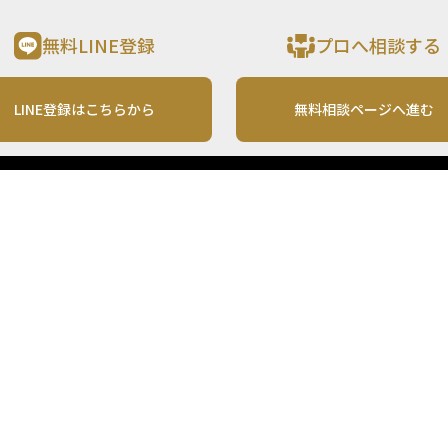
無料LINE登録
プロへ相談する
LINE登録はこちらから
無料相談ページへ進む
運営会社
利用規約
各種お問い合わせ
株式会社MONO Investment
プライバシーポリシー
コンテンツの二次利用
ンテンツは、情報の提供を目的としており、投資その他の行動を勧誘する目的で、作
投資の最終決定は、お客様ご自身でご判断いただきますようお願いいたします。 本