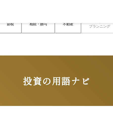
ライフ

節税
相続・贈与
不動産
プランニング
投資の用語ナビ