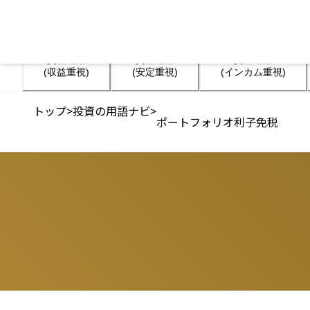
資産運用

資産運用

資産運用

(収益重視)
(安定重視)
(インカム重視)
トップ
>
投資の用語ナビ
>
ポートフォリオ利子免税