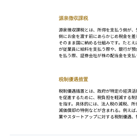
源泉徴収課税
源泉徴収課税とは、所得を支払う側が、
側にお金を渡す前にあらかじめ税金を差
そのまま国に納める仕組みです。たとえ
が従業員に給料を支払う際や、銀行が預
を払う際、証券会社が株の配当金を支払
に、この方法が使われます。受け取る人
税金を納める手間を省くことができ、税
確実に税金を回収できるというメリット
税制優遇措置
す。 たとえば株の配当金では、20.315％（所得税
＋住民税）の税金が自動的に差し引かれ
税制優遇措置とは、政府が特定の経済活
座に振り込まれます。これが「源泉徴収
を促進するために、税負担を軽減する制
金融商品によっては、これで納税が完了
を指す。具体的には、法人税の減税、所
もありますが、必ずしもすべてが「申告
減価償却の特例などが含まれる。例えば
なるわけではありません。制度や状況に
業やスタートアップに対する税制優遇、
は、確定申告を行うことで税金が還付さ
業への投資促進策などがある。これによ
他の損失と通算して税負担を軽くできる
や個人は資金負担を抑えつつ、事業成長
ります。 たとえば、上場株の配当は「申告不要制
拡大を図ることができる。政策目的に応