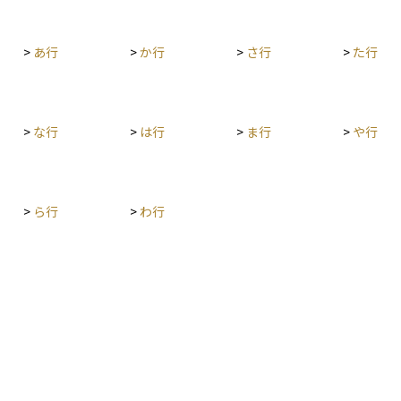
が、もし
変動リスクも存在します。 米国債は日本国内の証
F、
認が重要
当と損失
券会社を通じて購入可能であり、市場規模が大き
非課
。そのた
く流動性も高いため、初心者にも比較的取引しや
す）。 マル優（少額貯蓄非課税制度）：
>
あ行
>
か行
>
さ行
>
た行
国株の配
すい資産といえます。
高齢
ため、日
350
ほうが有
お、
定期
>
な行
>
は行
>
ま行
>
や行
れだけで
とな
のか」を
ない
ってきた
ます。 利子所得はシンプルな金融収益で
金の対応
ら、
>
ら行
>
わ行
注意しま
きな
こと