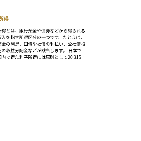
所得
所得とは、銀行預金や債券などから得られる
収入を指す所得区分の一つです。たとえば、
預金の利息、国債や社債の利払い、公社債投
の収益分配金などが該当します。 日本で
内で得た利子所得には原則として20.315％
税15.315％＋住民税5％）の税金がかか
金融機関があらかじめ差し引く「源泉分離課
の方式が採られています。このため、通常は
申告の必要がなく、利息は「手取り」で口座
。 一方、海外の銀行預金や外国債
利息などは、国内で源泉徴収されない場合が
、原則として「申告分離課税」により確定申
必要となります。また、外国で課税された場
は、外国税額控除などを通じて二重課税の調
非課税制度としては、以下のよう
ります。 NISA（少額投資非課税制
：NISA口座内で保有する対象債券や債券ET