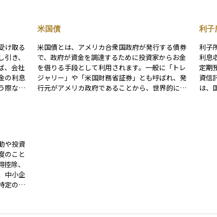
米国債
利子
受け取る
米国債とは、アメリカ合衆国政府が発行する債券
利子
し引き、
で、政府が資金を調達するために投資家からお金
利息
ば、会社
を借りる手段として利用されます。一般に「トレ
定期
金の利息
ジャリー」や「米国財務省証券」とも呼ばれ、発
資信託
う際など
行元がアメリカ政府であることから、世界的に見
は、国
が自分で
ても非常に高い信用力を持つ安全資産とされてい
（所得
務署側も
ます。 米国債には、短期のT-Bill（1年未満）、中
り、
がありま
期のT-Note（2〜10年）、長期のT-Bond（20〜
税」
30年）などの種類があり、いずれも固定利付で定
確定
てから口
期的に利息が支払われ、満期時に元本が償還され
に入金されます
動や投資
」です。
ます。米国の金利動向に基づいて利回りが決まる
券の
度のこと
すること
ため、低金利が続いている日本と比べて、米国債
多く
得控除、
不要」に
の利回りが高いケースが多くなっています。 ただ
告が
、中小企
よって
し、日本の投資家が米国債に投資する際には、米
合に
特定の産
れたり、
ドル建てであるため為替リスク（円高による損
整が可能です。 
り、企業
場合もあ
失）がある点には注意が必要です。また、金利が
な選択肢があ
や投資の
上昇すると既発債券の価格が下がるといった価格
度）
じて適用