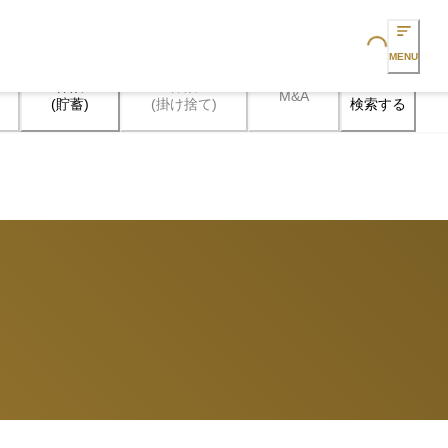
Loading...
MENU
保険

保険

M&A
検索する
(貯蓄)
(掛け捨て)