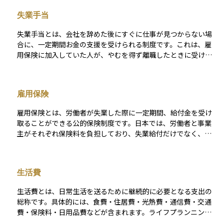
が具体的になります。資産運用の観点では、収入が一時的に減
失業手当
る失業期間をどのように乗り切るかを考えるうえで重要な指標
となり、生活費の確保や投資の継続性を見極めるための判断材
失業手当とは、会社を辞めた後にすぐに仕事が見つからない場
料になります。
合に、一定期間お金の支援を受けられる制度です。これは、雇
用保険に加入していた人が、やむを得ず離職したときに受け取
れる給付金の一種です。 ハローワークでの手続きを経て、一定
の条件を満たすと受け取ることができます。生活を安定させな
がら新しい仕事を探せるようにするためのもので、就職活動を
雇用保険
真剣に行っていることが支給の条件にもなっています。資産運
用においては、失業というリスクを考慮して、万が一に備えて
雇用保険とは、労働者が失業した際に一定期間、給付金を受け
生活費を確保しておくことの大切さを考える上で関係してくる
取ることができる公的保険制度です。日本では、労働者と事業
概念です。
主がそれぞれ保険料を負担しており、失業給付だけでなく、教
育訓練給付や育児休業給付なども提供されます。 この制度は、
収入が途絶えた際の生活資金を一定期間補う役割を果たし、資
産の取り崩しを抑えるという意味でも、資産運用と補完的な関
生活費
係にあります。雇用の安定を図るとともに、労働市場のセーフ
ティネットとして重要な位置を占めています。
生活費とは、日常生活を送るために継続的に必要となる支出の
総称です。具体的には、食費・住居費・光熱費・通信費・交通
費・保険料・日用品費などが含まれます。ライフプランニング
においては、将来の資金計画を立てる上で最も基本となる項目