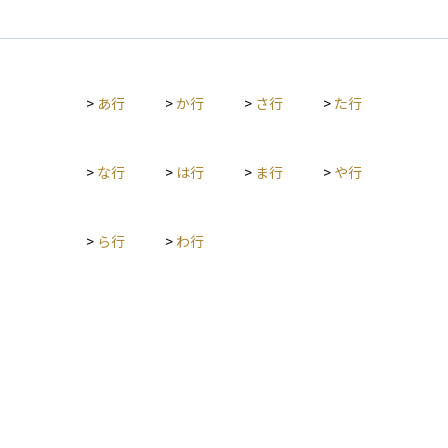
です。 生活費は、家計の固定費と変動費に分けて整理するのが
一般的です。固定費には家賃や住宅ローン、保険料、通信費な
ど毎月一定額がかかる支出が含まれ、変動費には食費や交際
費、レジャー費など月によって増減する支出が該当します。こ
>
あ行
>
か行
>
さ行
>
た行
の分類によって、支出の見直しや節約余地の把握が容易になり
ます。 ライフプランニングの観点では、生活費を「現役期」
「リタイア後」に分けて見積もることが重要です。現役期は収
入に応じた支出バランスの最適化が課題となり、リタイア後は
>
な行
>
は行
>
ま行
>
や行
年金や金融資産からの取り崩しを前提に、生活水準を維持でき
る金額を算出します。特に老後資金のシミュレーションでは、
「生活費＝必要生活費＋ゆとり費」という考え方が用いられ、
>
ら行
>
わ行
前者は最低限の生活維持費、後者は旅行や趣味などの豊かさを
加えた支出とされます。 また、生活費はインフレ率や家族構成
の変化、ライフイベント（子どもの教育、住宅購入、介護な
ど）によって大きく変動します。したがって、定期的に見直し
を行い、支出の現状と将来見通しを可視化することが、安定し
たライフプラン設計の第一歩となります。