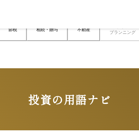
ライフ

節税
相続・贈与
不動産
プランニング
投資の用語ナビ