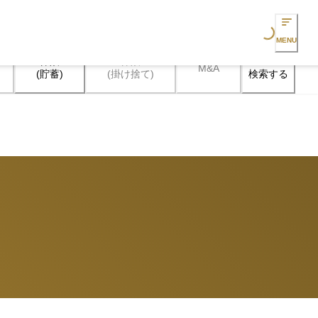
Loading...
MENU
保険

保険

M&A
検索する
(貯蓄)
(掛け捨て)