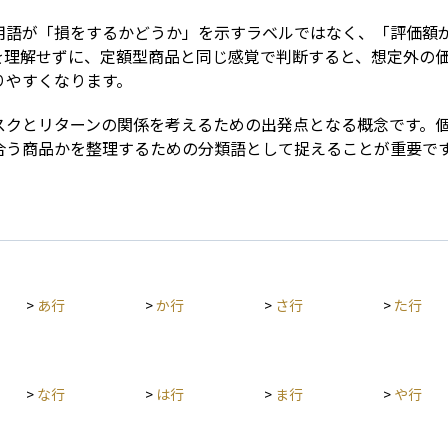
用語が「損をするかどうか」を示すラベルではなく、「評価額
を理解せずに、定額型商品と同じ感覚で判断すると、想定外の
りやすくなります。
スクとリターンの関係を考えるための出発点となる概念です。
合う商品かを整理するための分類語として捉えることが重要で
>
あ行
>
か行
>
さ行
>
た行
>
な行
>
は行
>
ま行
>
や行