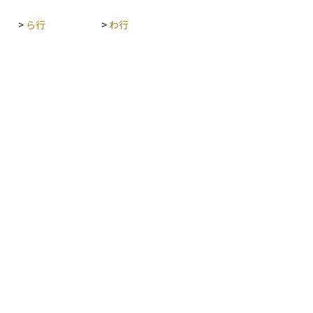
>
ら行
>
わ行