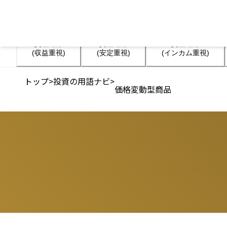
資産運用

資産運用

資産運用

(収益重視)
(安定重視)
(インカム重視)
トップ
>
投資の用語ナビ
>
価格変動型商品