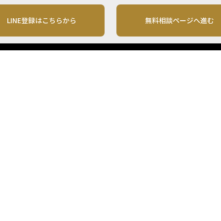
LINE登録はこちらから
無料相談ページへ進む
運営会社
利用規約
各種お問い合わせ
株式会社MONO Investment
プライバシーポリシー
コンテンツの二次利用
ンテンツは、情報の提供を目的としており、投資その他の行動を勧誘する目的で、作
投資の最終決定は、お客様ご自身でご判断いただきますようお願いいたします。 本
から入手したものですが、その情報源の確実性を保証したものではありません。 ま
があります。