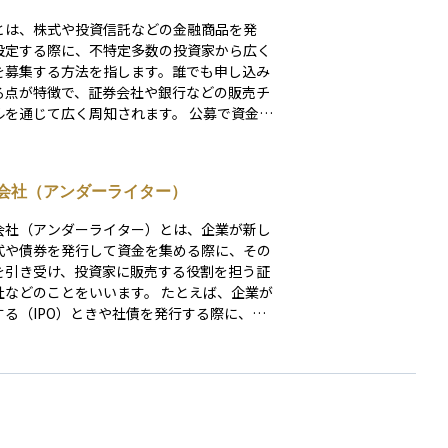
とは、株式や投資信託などの金融商品を発
設定する際に、不特定多数の投資家から広く
を募集する方法を指します。誰でも申し込み
る点が特徴で、証券会社や銀行などの販売チ
を通じて広く周知されます。 公募で資金を
る場合、発行体は目論見書や有価証券届出書
出し、投資家保護の観点から詳細な情報開示
務付けられます。そのため、投資家は事前に
会社（アンダーライター）
内容やリスク、調達資金の使途などを確認し
断できます。 透明性と公平性が高い資
会社（アンダーライター）とは、企業が新し
達手段である一方、資料作成や審査に時間と
式や債券を発行して資金を集める際に、その
トがかかる点がデメリットです。対義語は限
を引き受け、投資家に販売する役割を担う証
れた投資家から資金を集める「私募（プライ
どのことをいいます。 たとえば、企業が
ト・プレースメント）」で、公開手続きの範
する（IPO）ときや社債を発行する際に、引
投資家層、流通性が異なります。
社はその証券をあらかじめ一括で買い取り、
を市場で投資家に売り出します。これによ
発行企業は資金を確実に調達することがで
引受会社は販売手数料や価格差によって利益
、発行企業の信用力や将来
見極めたうえで、価格設定や販売戦略の助言