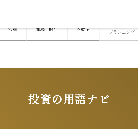
ライフ

節税
相続・贈与
不動産
プランニング
投資の用語ナビ