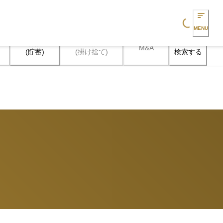
Loading...
MENU
保険

保険

M&A
検索する
(貯蓄)
(掛け捨て)