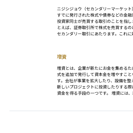
ニジシジョウ（セカンダリーマーケット
すでに発行された株式や債券などの金融
投資家同士が売買する取引のことを指し
とえば、証券取引所で株式を売買するの
セカンダリー取引にあたります。これに
企業が新しく株式や債券を発行して資金
取引は「プライマリー取引」と呼ばれま
ンダリー取引は、投資家がいつでも資金
増資
できる流動性を確保する重要な役割を果
ます。資産運用においては、こうした市
増資とは、企業が新たにお金を集めるた
や流動性を理解することが、適切な投資
式を追加で発行して資本金を増やすこと
ううえで大切です。
す。会社が事業を拡大したり、設備を整
新しいプロジェクトに投資したりする際
資金を得る手段の一つです。 増資には、既存の株
主に優先的に株を買う機会を与える「株
資」や、不特定多数に広く売り出す「公
などの方法があります。増資が行われる
数が増えるため、もともとの株主の持ち
下がってしまうことがあり、これを「希
いいます。投資家にとっては、会社の成