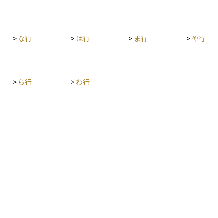
への投資機会となる一方、初値が公募価格を大き
とが大切
多いです。
も行
く上回ることもあれば、期待ほど上昇しない場合
流れ
もあるため、市場の動向をよく見極める必要があ
も信
ります。また、ロックアップ期間（上場後一定期
>
な行
>
は行
>
ま行
>
や行
間、大株主が株を売れない規制）が解除された後
に売却が増えることで、株価が下落するリスクも
あるため注意が必要です。
>
ら行
>
わ行