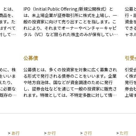
式）
）とは、
IPO（Initial Public Offering/新規公開株式）と
公募
商品を、
は、未上場企業が証券取引所に株式を上場し、一
行・
ます。た
般の投資家に向けて売り出すことを指します。こ
資金
はすべて
れにより、それまでオーナーやベンチャーキャピ
でき
対して、
タル（VC）など限られた株主のみが保有していた
ャネル
を集める
株式が、市場を通じて誰でも売買できるようにな
集め
す。セカ
ります。 企業にとってIPOは、成長資金を調達す
を提
を現金化
るだけでなく、知名度や信用力を向上させる手段
が義
公募債
引受
たしてい
の一つです。また、創業者やVCが投資を回収（エ
事業
場の動き
グジット）する機会にもなり、優秀な人材を確保
たうえで判
めに、株
公募債とは、多くの投資家を対象に広く募集され
引受
判断を行
するためのストックオプション制度の活用が可能
金調
をいいま
る形式で発行される債券のことをいいます。企業
く株
になるといったメリットもあります。一方で、上
コス
えたり、
や地方自治体、国などが資金調達のために発行
発行
場後は業績や経営方針が市場の厳しい評価を受け
定さ
に必要な
し、証券会社などを通じて一般の投資家に販売さ
券会社な
るため、ガバナンスの強化や継続的な成長が求め
ベー
れます。特徴としては、不特定多数に対して情報
上場
られます。 IPOのプロセスは、主幹事証券の選
囲や
主割当増
が公開されるため、透明性が高く、誰でも購入し
受会
定、証券取引所の審査、目論見書の作成、投資家
募増資」
やすいという点があります。公募債は、企業など
それ
向けのロードショー、仮条件の設定、公募・売出
と株式の
の資金調達手段としてよく使われており、社債や
り、
価格の決定などを経て進められます。公募価格は
株比率が
地方債、国債など、さまざまな種類があります。
き、
需要と供給をもとに決定され、上場初日に初値が
薄化」と
投資初心者でも比較的安心して購入しやすい債券
を得ます。 引受会社は
形成されます。 投資家にとってIPOは、成長企業
>
あ行
>
か行
>
さ行
>
た行
長につな
として、資産運用の一環として活用されることが
性を