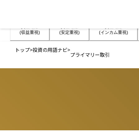
資産運用

資産運用

資産運用

(収益重視)
(安定重視)
(インカム重視)
トップ
>
投資の用語ナビ
>
プライマリー取引