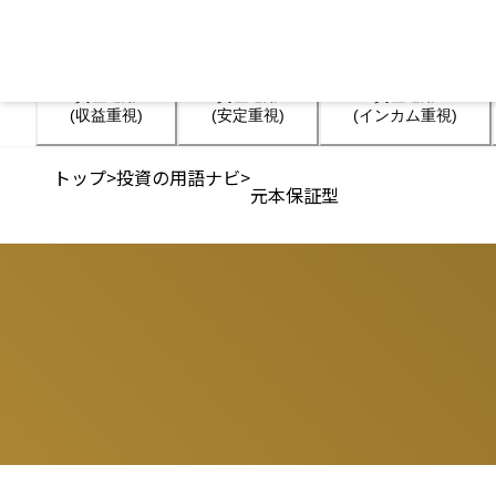
資産運用

資産運用

資産運用

(収益重視)
(安定重視)
(インカム重視)
トップ
>
投資の用語ナビ
>
元本保証型