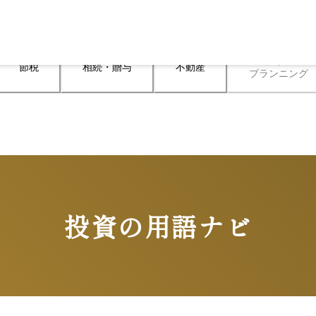
ライフ

節税
相続・贈与
不動産
プランニング
投資の用語ナビ