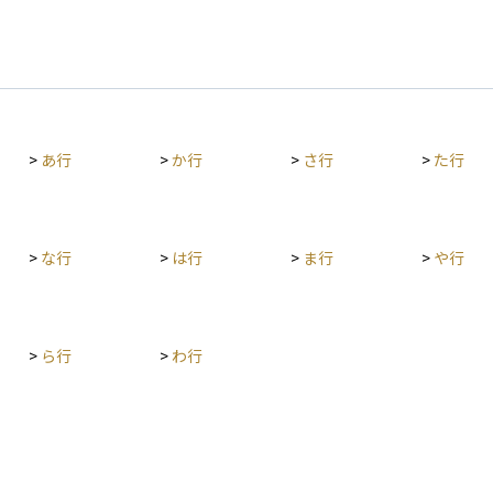
>
あ行
>
か行
>
さ行
>
た行
>
な行
>
は行
>
ま行
>
や行
>
ら行
>
わ行