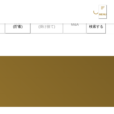
Loading...
MENU
保険

保険

M&A
検索する
(貯蓄)
(掛け捨て)