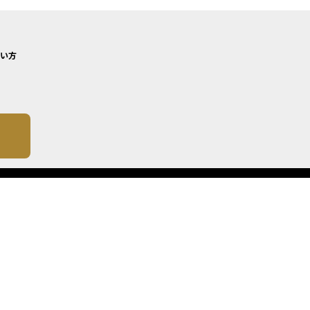
い方
について