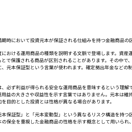
Term
満期時において投資元本が保証される仕組みを持つ金融商品の
度における運用商品の種類を説明する文脈で登場します。資産
もとで保護される商品が区別されることがあります。その中で
に、元本保証型という言葉が使われます。確定拠出年金などの
は、必ず利益が得られる安全な運用商品を意味するという理解
運用益の大きさや収益性を示す言葉ではありません。元本は維
加を目的とした投資とは性格が異なる場合があります。
元本保証型」と「元本変動型」という異なるリスク構造を持つ
本の保全を重視した金融商品の性格を示す概念として用いられ