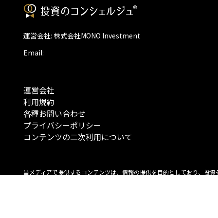
運営会社: 株式会社MONO Investment
Email:
運営会社
利用規約
各種お問い合わせ
プライバシーポリシー
コンテンツの二次利用について
当メディアで提供するコンテンツは、情報の提供を目的としており、投資
行動を勧誘する目的で、作成したものではありません。 銘柄の選択、売買
投資の最終決定は、お客様ご自身でご判断いただきますようお願いいたしま
コンテンツの情報は、弊社が信頼できると判断した情報源から入手したも
が、その情報源の確実性を保証したものではありません。 また、本コンテ
載内容は、予告なしに変更することがあります。